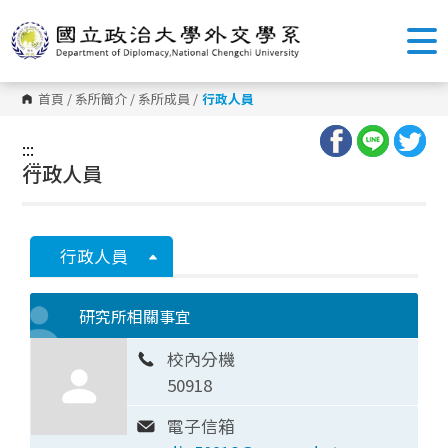
跳
到
主
要
內
容
首頁
/
系所簡介
/
系所成員
/
行政人員
區
塊
:::
:::
行政人員
行政人員
研究所相關事宜
校內分機
50918
電子信箱