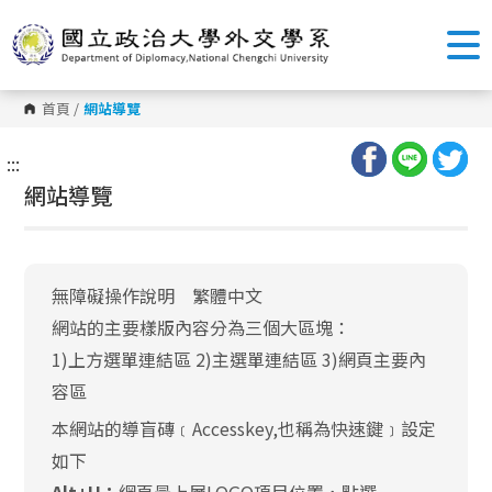
跳
到
主
要
內
容
首頁
/
網站導覽
區
塊
:::
網站導覽
無障礙操作說明 繁體中文
網站的主要樣版內容分為三個大區塊：
1)上方選單連結區 2)主選單連結區 3)網頁主要內
容區
本網站的導盲磚﹝Accesskey,也稱為快速鍵﹞設定
如下