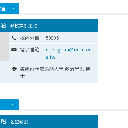
主管
崇涵
教授兼系主任
校內分機
50905
電子信箱
chonghan@nccu.ed
u.tw
美國南卡羅萊納大學 政治學系 博
士
碧炤
名譽教授