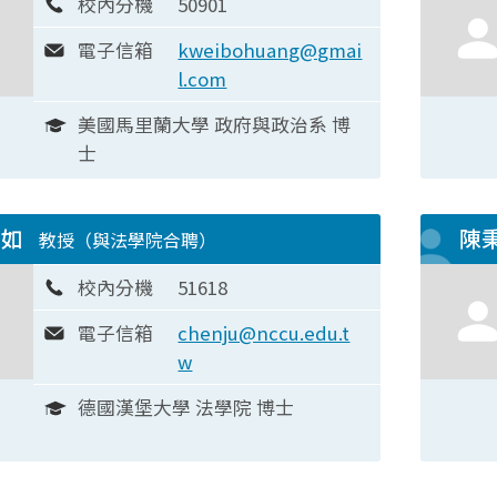
校內分機
50901
電子信箱
kweibohuang@gmai
l.com
美國馬里蘭大學 政府與政治系 博
士
貞如
陳
教授（與法學院合聘）
校內分機
51618
電子信箱
chenju@nccu.edu.t
w
德國漢堡大學 法學院 博士