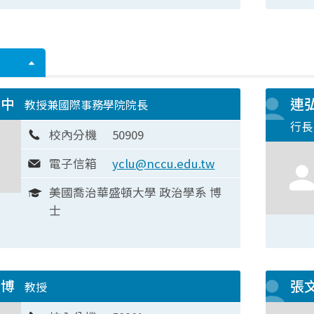
業中
連
教授兼國際事務學院院長
行長
校內分機
50909
電子信箱
yclu@nccu.edu.tw
美國喬治華盛頓大學 政治學系 博
士
奎博
張
教授