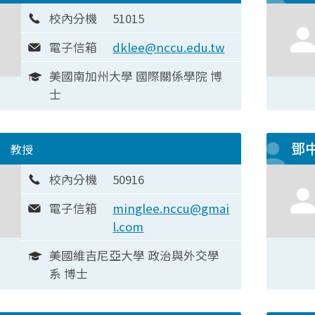
校內分機
51015
電子信箱
dklee@nccu.edu.tw
美國南加州大學 國際關係學院 博
士
明
鄧
教授
校內分機
50916
電子信箱
minglee.nccu@gmai
l.com
美國維吉尼亞大學 政治與外交學
系 博士