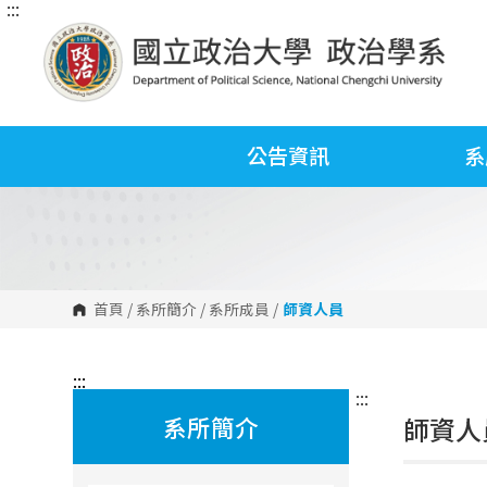
:::
跳
到
主
要
內
容
區
塊
公告資訊
系
首頁
/
系所簡介
/
系所成員
/
師資人員
:::
:::
系所簡介
師資人