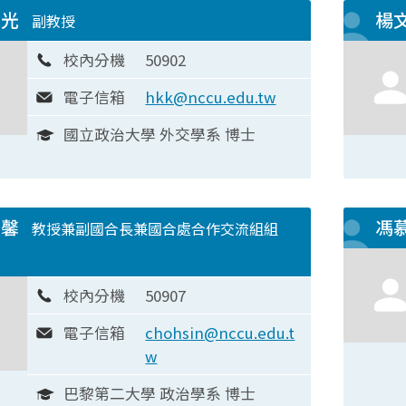
昕光
楊
副教授
校內分機
50902
電子信箱
hkk@nccu.edu.tw
國立政治大學 外交學系 博士
卓馨
馮
教授兼副國合長兼國合處合作交流組組
校內分機
50907
電子信箱
chohsin@nccu.edu.t
w
巴黎第二大學 政治學系 博士