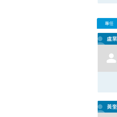
專任
盧
黃