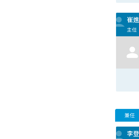
崔
主任
兼任
李