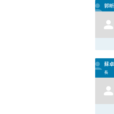
郭
蘇
長