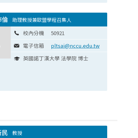
沛倫
助理教授兼歐盟學程召集人
校內分機
50921
電子信箱
pltsai@nccu.edu.tw
英國諾丁漢大學 法學院 博士
新民
教授