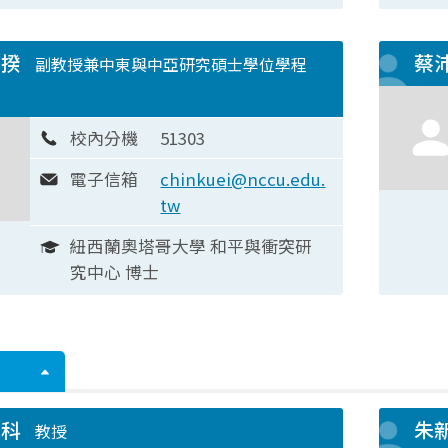
進揆
蔡
副教授兼中東與中亞研究碩士學位學程
校內分機
51303
電子信箱
chinkuei@nccu.edu.
tw
紐西蘭奧塔哥大學 和平與衝突研
究中心 博士
登科
朱
教授