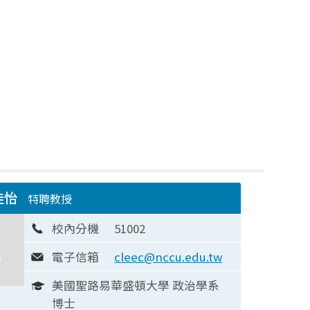
佳怡
特聘教授
校內分機
51002
電子信箱
cleec@nccu.edu.tw
美國聖路易華盛頓大學 政治學系
博士