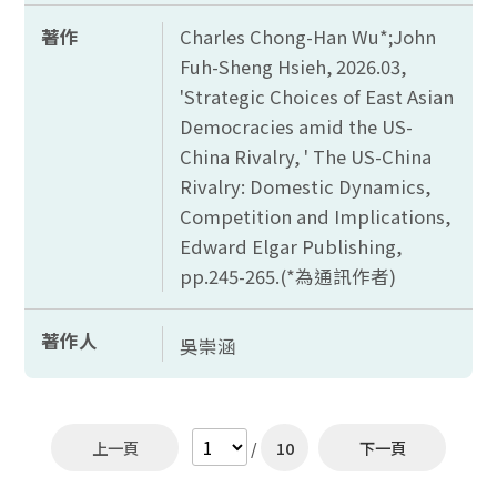
著作
Charles Chong-Han Wu*;John
Fuh-Sheng Hsieh, 2026.03,
'Strategic Choices of East Asian
Democracies amid the US-
China Rivalry, ' The US-China
Rivalry: Domestic Dynamics,
Competition and Implications,
Edward Elgar Publishing,
pp.245-265.(*
為通訊作者)
著作人
吳崇涵
上一頁
/
10
下一頁