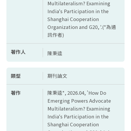
Multilateralism? Examining
India's Participation in the
Shanghai Cooperation
Organization and G20, '.(*
為通
訊作者)
著作人
陳秉逵
類型
期刊論文
著作
陳秉逵*, 2026.04, '
How Do
Emerging Powers Advocate
Multilateralism? Examining
India's Participation in the
Shanghai Cooperation