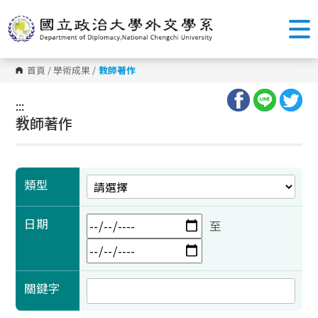
跳
到
主
要
內
容
首頁
/
學術成果
/
教師著作
區
塊
:::
:::
教師著作
類型
日期
至
關鍵字