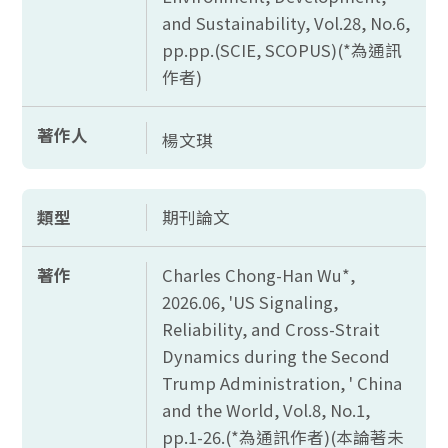
and Sustainability, Vol.28, No.6,
pp.pp.(SCIE, SCOPUS)(*
為通訊
作者)
著作人
楊文琪
類型
期刊論文
著作
Charles Chong-Han Wu*,
2026.06, 'US Signaling,
Reliability, and Cross-Strait
Dynamics during the Second
Trump Administration, ' China
and the World, Vol.8, No.1,
pp.1-26.(*
為通訊作者)(本論著未