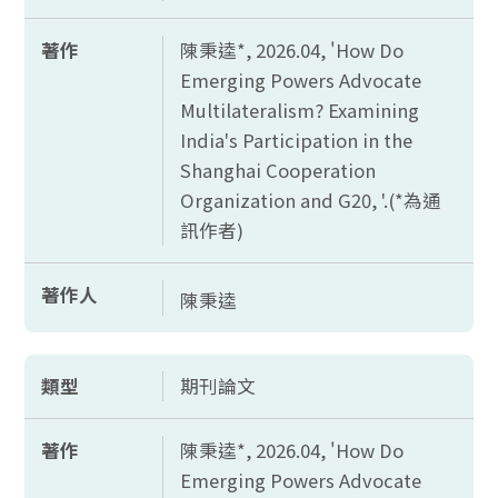
著作
陳秉逵*, 2026.04, '
How Do
Emerging Powers Advocate
Multilateralism? Examining
India's Participation in the
Shanghai Cooperation
Organization and G20, '.(*
為通
訊作者)
著作人
陳秉逵
類型
期刊論文
著作
陳秉逵*, 2026.04, '
How Do
Emerging Powers Advocate