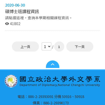
際法院成案、國際關係理論、研究方法、群修任選一門
2020-06-30
(國際組織、政治經濟學、區域研究)。學士班未曾修習過
碩博士班課程資訊
一學年四學分以上國際公法課程，須至本校學士班補修國
際公法課程。(補修課程不計入畢業學分) ◎必修科目表 ◎
請點選這裡，查詢本學期相關課程資訊。
辦理國內校際選課流程 ◎國立政治大學校際選課系統
41802
參、資格考書目 請參閱本系公告 肆、論文計畫書與論文
口試：請參考此處。 伍、本系114年2月23日奉核修正碩
士班修業辦法，請參閱本則公告；其中資格考試自114學
年度起廢除，適用於114學年度起入學之碩士班學生。
上一頁
/
1
下一頁
電話：886-2-29393091 分機 50916、50918
傳真：886-2-29390173