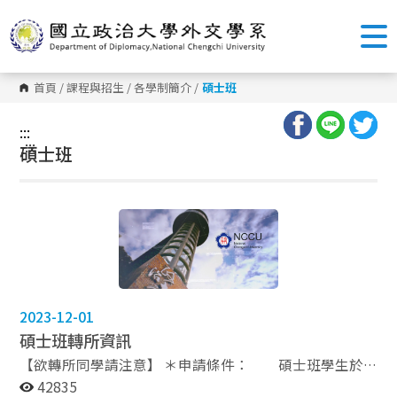
跳
到
主
要
內
容
首頁
/
課程與招生
/
各學制簡介
/
碩士班
區
塊
:::
:::
碩士班
2023-12-01
碩士班轉所資訊
【欲轉所同學請注意】 ＊申請條件： 碩士班學生於
修業第二學年開始前，經原肄業所及擬轉入所雙方主管同
42835