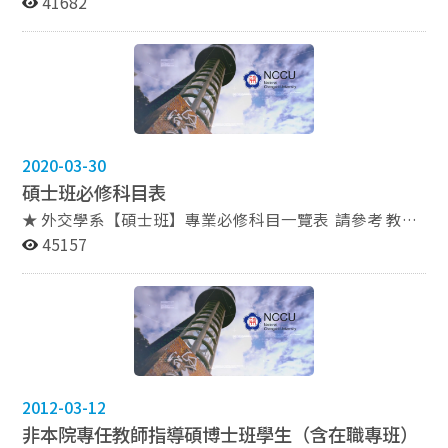
41682
新生服務網：https://aca.nccu.edu.tw/zh/freshman-
service） 二、帳號登入：
https://i.nccu.edu.tw/Login.aspx?ReturnUrl=%2f 詳情
見附檔 更新新生基本資料
https://moltke.nccu.edu.tw/newstuinfo_SSO/index.jsp
三、註冊通知單連結 新生請依前述說明上網下載註冊繳
費單。 （詳情請見註冊組網站：
2020-03-30
https://aca.nccu.edu.tw/zh/%E8%A8%BB%E5%86%8
碩士班必修科目表
A%E7%B5%84） 四、選課方式 步驟請參考附檔 五、選
課結果查詢 1、選課結果可透過網路或電子信箱查詢，亦
★ 外交學系【碩士班】專業必修科目一覽表 請參考 教務
可以直接列印選課清單存查。 2、透過網路查詢者可以查
處課務組 網站
45157
到『已選上科目及管道』、『遞補中科目及遞補序號、身
https://aca.nccu.edu.tw/zh/%E9%97%9C%E6%96%B
分』、『落選科目及原因』，另外亦可查詢科目尚有多少
C%E6%9C%AC%E8%99%95/%E8%AA%B2%E5%8B%
餘額等。請詳加利用查詢功能，掌握最新的選課資訊。
99%E7%B5%84?view=default
2012-03-12
非本院專任教師指導碩博士班學生（含在職專班）