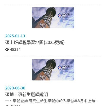
意，申請轉所，並以一次為限，且申請轉所當學期不得休
學。 ＊申請資料： 1. 自傳 2. 轉所動機 3.碩士
班歷年成績單（這樣才能看出你之前的修課成績與這學期
正在修習的課程。） 以上資料請在當學期申請截止日下午
5點前交至外交系辦，謝謝。 PS: 1.必要時，將辦理核考
機制。 2.詳情請見教務處網站：
https://aca.nccu.edu.tw/zh/%E6%9C%8D%E5%8B%9
2025-01-13
9%E9%A0%85%E7%9B%AE/%E5%AD%B8%E7%B1%
碩士班課程學習地圖(2025更新)
8D/%E8%BD%89%E7%B3%BB 其他疑問歡迎與系辦研
究所助教洽詢（dip50918@nccu.edu.tw）。
48314
2020-06-30
碩博士班新生選課說明
一、學號查詢 研究生新生學號約於入學當年8月中上旬開
放查詢，校內系統亦為當天開放登入。（詳情請見教務處