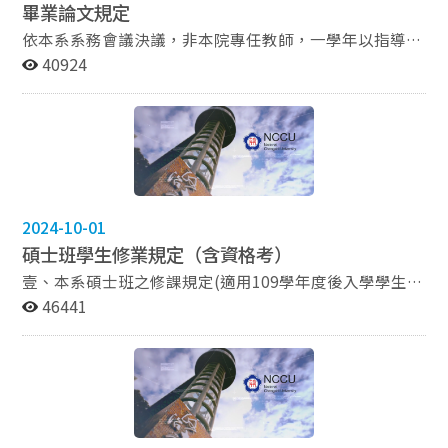
畢業論文規定
依本系系務會議決議，非本院專任教師，一學年以指導兩
名學生（含在職專班）為原則。本系專任教師退休轉任之
40924
兼任教師，不在此限。 ﹡認定方式：以繳交論文題目申報
單至辦公室的時間為準。
2024-10-01
碩士班學生修業規定（含資格考）
壹、本系碩士班之修課規定(適用109學年度後入學學生)
（一）最低畢業學分32學分，不包含論文，成績不滿七十
46441
分者為不及格，不承認該修課學分。 （二）論文學位口試
前須修畢畢業學分，並且通過資格考考試，碩士班學生論
文口試前須通過英語能力檢核，始得申請論文口試。。
（三）選修外院課程（校際選課須經系所同意）以12學分
為限，承認為畢業學分。 （四）學生修習分數，第一學
年每學期不得超過十四學分。 貳、碩士班必修課程 ◆國