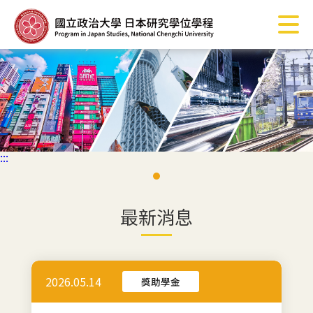
跳
到
主
要
內
容
區
塊
:::
最新消息
2026.05.14
獎助學金