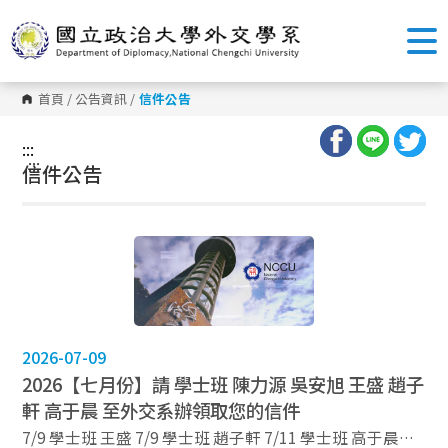
跳
到
主
要
內
容
首頁
/
公告資訊
/
信件公告
區
塊
:::
:::
信件公告
2026-07-09
2026【七月份】請 學士班 陳力源 吳安旭 王盛 趙子
軒 高于晨 至外交系辦領取您的信件
7/9 學士班 王盛 7/9 學士班 趙子軒 7/11 學士班 高于晨