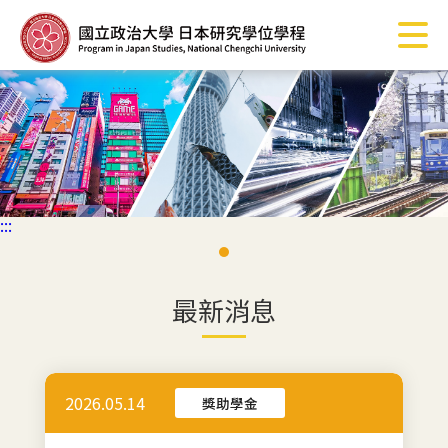
跳
到
主
要
內
容
區
塊
:::
最新消息
2026.05.14
獎助學金