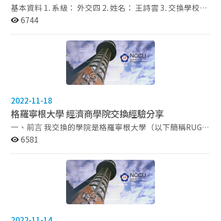
基本資料 1. 系級： 外交四 2. 姓名： 王詩雲 3. 交換學校及
系所 California State University , Sacramento ,College
6744
of Business
Administration(Concentration:Entrepreneurship) 4. 交
換學期：自 107 學年第 1 學期起至 107 學年第 2 學期止
一、 出國計畫 擬定出國計畫以我的經驗來說，我會建議
學弟妹利用開始申請之前的1~2學期去準備。以下是我擬
定的過程 1.想好自己要什麼 這個步驟我覺得這是最重要的
交換的時間一到二個學期這段期間你可以好好利用，也有
2022-11-18
可能茫然度過，先思考自己想要的是什麼、交換能帶給你
格羅寧根⼤學 經濟商學院交換經驗分享
什麼樣的成長、自己目前的經濟狀況再決定是否要申請交
換。申請交換需要寫很多申請書，包括申請學校和申請獎
⼀、前⾔ 我交換的學院是格羅寧根⼤學（以下簡稱RUG）
學金，如果你不知道為什麼要交換也不知道自己的目標是
的經濟商學院（Faculty of Economics andBusiness,
6581
什麼，是無法完整寫好一份好的申請書的。我認為交換的
FEB）。這間學校可能不是⼤家⾸先會想到的荷蘭學校，
經驗可以讓你獨立的去學習另一國家的文化、語言、哲學
但他確實在歐洲頗富名氣（尤其是非常多德國學⽣來此就
甚至是如何在當地生活、找工作、人際互動。對我來說我
讀），如果你看過學校的官網也可以發現他們以top
自己認為我想去交換的理由是，我想知道美國實際的生
100university⾃稱。不過，也正因如此，RUG的課業要
活、如何找工作、如何在那裡念書求學因為我未來想去美
求其實是不容⼩覷（比起隔壁的漢斯技術學院真的差很
國念研究所，所以我才選擇到美國去交換。 2.查資料、查
多），如果純粹想來歐洲爽爽玩的同學可以直接略過這⼀
詢自己的學分以及成績
篇囉！有鑒於網路上已經滿滿的交換⽣⼼得，我希望⾃⼰
2022-11-14