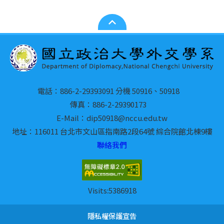
國的身分證，有了登錄證才能實名認證手機門號，也能開
為實體上課者都必須配戴⼝罩。另外，這學期適逢科隆⼤
『非』經濟系or商學院同學： 如果各位有注意到，想來
自己適應在全英文的環境有助於你考托福。 *申請表及讀
通線上刷卡功能。另外要注意，只要有搬家就必須去更改
學的主建築整修，因此上課地點多不在主校區，⽽是散落
RUG交換就必須具有商學院或經濟系的身份，⽽我個⼈雖
書計畫: 確實填寫國合處申請相關表格，並且繳交讀書計
地址。交換學期結束後回台灣前須將登錄證繳回給韓國的
在科隆城市的各處，因此需在Klips查詢或是詢問學伴上
然是外交系的學⽣但我有雙主修經濟系的身分所以才成功
畫。註冊時間請學弟妹們密切注意，遲交或沒交都會影響
海關。 通訊： 高麗大學附近有KT通訊行，能用護照辦門
課地點，建議第⼀堂課提早⼀些出⾨，因為教室有些實在
拿取RUG的acceptance letter（政⼤填志願的系統有點
你的交換申請成績，讀書計畫沒有特別格式，目的是為了
號，等拿到登錄證之後再去實名認證即可用護照辦理的門
不太好找！ ⼆、課程介紹 1. Pre-semester German
笨，他只會依⼤家的排名去分發卻不會過濾你本⼈有沒有
擬定你出國的目的和想做的事、以及未來相關的連結，我
號要實名認證對通訊行來說程序較為麻煩所以也有可能被
資格）。這邊tricky的地⽅在於申請acceptance letter的
Course 科隆⼤學的交換學程附有免費的語⾔課，分為學
自己除了有一份像企劃書一樣的讀書計畫外，我也像申請
拒絕依承辦人員的心情看他願不願意幫你辦，他堅持不肯
過程你必須要繳交⼀些相關資料，但此時我才發現政⼤的
期前與學期間，可在⼀開始註冊時擇⼀上課。我選擇的是
研究所一樣，練習寫了一份 SOP，好處是你可以加強自己
的話就只能跑到新堂站的KT Plaza了。建議在出發之前先
成績單上『並不會顯⽰你的雙主修身份！！！』（unless
學期前，⽽這學期兩者都仍維持線上授課。課程開始前幾
對於你整個計畫的邏輯、確認自己的每一個步驟，同時又
在台灣買好幾日用的網卡，避免到了當地沒有網路可查詢
電話：886-2-29393091 分機 50916、50918
你已修成畢業），所以我得想辦法證明我的雙主修身份以
可以練習一份申請研究所必寫的文件。當然如果學弟妹沒
週學校會要求學⽣考分級測驗，若之前沒學過德⽂的話可
使用。 二、學業篇 選課程序及狀況： 選課分兩階段，第
傳真：886-2-29390173
避免資格不符被reject。我當時的解法是去學務處申請雙
空那就是用你自己的企劃力，寫出一份清楚、好閱讀並且
以直接點選零基礎，系統便會把你分配到A1.1的基礎班；
一階段是選願望清單，每一門課都有可以修課的年級名額
E-Mail：dip50918@nccu.edu.tw
主修證明，但是！！！學校其實並沒有相關的正式⽂件，
有執行可能的計畫書就可以了。 4.進入申請程序—口試、
若之前有學過德⽂者則可以透過約40 分鐘的單字⽂法測
數與交換生名額數，若選課人數沒超過名額的話，一階結
所以承辦⼈員是列印學⽣身份系統的『電腦截圖』給我
筆試 如果你是申請其他語言組的(非英文組)，你會有筆
驗分班。我當時是被分到B2.2的班級，班上⼤約13位學
地址：116011 台北市文山區指南路2段64號 綜合院館北棟9樓
束後會自動加入你選的課。第二次選願望清單時可以再調
（看起來極度不正式），並且蓋⼀個學務處的章。okay，
試，由於我是英文組的，這裡就無法分享筆試心得。口試
⽣，並由兩位⽼師輪流授課。學期前的課相當密集，⼀整
整想選的課。第二階段是正式選課，採先搶先贏制度，時
聯絡我們
問題來了，全部的資訊包含蓋章都是中⽂（悲），可是我
的部分我覺得就像短時間的面試，重點是要有邏輯的解釋
個⽉每週都要上四天、⼀天三⼩時的課程，有時還會加
間一到就要馬上把願望清單的課程加到選課單裡，一階裡
真的不想跑翻譯然後外交部公正，所以我直接把截圖+蓋
你的目的、目標，展現你的自信，說服面試官你做得到。
因超過名額數而落選的課程也是在這個要馬上把願望清單
課。雖然是線上授課，⽼師還是相當注重上課的互動，⽼
章的列印⽂件掃描成pdf，然後⾃⼰在每⼀⾏⽂字旁邊加
每個人平均5-10分鐘，英文口試，面試的老師不會為難
的課程加到選課單裡，一階裡因超過名額數而落選的課程
師會不停的問同學問題或是同學間也會有許多時間⼀起討
你，但你自己要準備好、清楚自己的計畫。因為我未來的
上英⽂翻譯再跟我的成績單合起來⼀起輸出成⼀個檔案上
也是在這個階段要手動選課。階段要手動選課。因每堂課
論⼀個特定主題及其內容，因此⼀整堂課下來真的蠻累
Visits:
5386918
職涯規劃是想去美國學習並從事藝術管理，但是自己的主
傳給RUG，所以直到最後RUG完全沒有question我就發給
的交換生名額都有限制，因每堂課的交換生名額都有限
的，不過可以學到⾮常多且相當充實！課程結束後會有⼀
修是外交系，我能理解乍看之下的矛盾，但事實上我自己
我acceptance letter啦！！（當然這可能也是因為我當時
制，建議在一階時可找找沒有交換生選建議在一階時可找
個聽⼒及閱讀的考試，我的經驗是考試主題與上課內容較
隱私權保護宣告
已有相關的實習經驗，我知道外交系的優勢以及藝術管理
已⼤四，所以也明顯修習過非常多以同樣⼿法會不會成
找沒有交換生選的課，先加到清單裡直接先卡位。 上課情
無相關，但題⽬或是回答的形式就會和上課教的⽂法關，