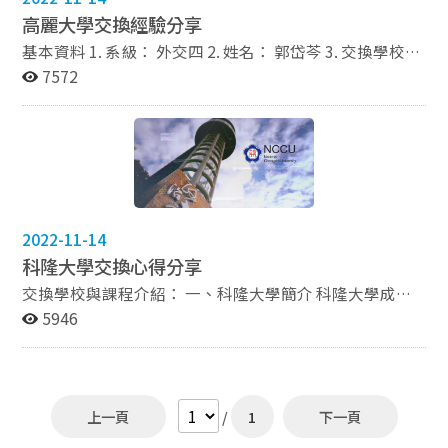
可以提供⼀些不⼀樣的資訊（尤其是避雷資訊），所以有
高麗大學交換經驗分享
開始進入蒐集資料的步驟，了解自己的
興趣的同學可以先參考跟我同期交換的⼼得（連結在
目標後，接下來就要很殘忍、很實際地去查資料，驗證自
基本資料 1. 系級： 外交四 2. 姓名： 郭岱芩 3. 交換學校及
此），我會base on他的⼼得提供⼀些其他information，
己想的是否在你想去的國家或是想去的學要能夠滿足你的
系所（全名）： 韓國高麗大學國際關係學部 4. 交換學
7572
節省各位學弟妹的寶貴時間！ ⼆、準備篇 荷蘭在申請
需求，並且依據你自己的經濟狀況去查獎學金資料。建議
期：自 107 學年第 2 學期起至 108 學年第 1 學期止 交換學
acceptance letter或visa時比起部分歐洲國家真的100
如果有機會申請、資格符合的獎學金，就去申請吧!我自
生報告 一、準備篇 交換學生的D2簽證要至駐台北韓國代
分，在確認薦外交換名單後政⼤會主動聯絡RUG，然後你
己也是這樣，不斷嘗試，即便經濟狀況可以負擔，畢竟出
表部世貿中心國貿大樓15樓申請由於高麗大學是非法滯留
就會收到RUG的信告訴你怎麼做。基本上只要跟著步驟就
國仍是一筆龐大的開銷，申請到獎學金也不無小補。 除
率不足1%的認證大學故申請簽證時不用繳交存款證明 。
不太會有意外發⽣（荷蘭⼈很可愛，跟你說⼤約需要10天
了背景資料之外，也要記得去查詢國合處公告的交換學校
建議提前填好申請單與備妥相關文件，到窗口就可直接繳
辦理最後就是會花10天，你也不⽤催不⽤急，除非超過他
名單以及相關出國資料。行政作業方面，我自己先查詢自
件 大約一週就能憑單去領簽證 。 *到韓國後須處理事項 開
跟你說的期限再寫信去問）。有個⼩tip在於學校可能會
己的成績、學分( 男生要記得查兵役相關資料喔!)，確認
戶： 高麗大學會統一幫學生在하나은행 Hana Bank ) 開戶
給你⼀個時間期限叫你要匯錢或幹嘛，這種時候還是可以
2022-11-14
不會影響畢業後，才繼續查詢國合處相關資料。為了體諒
辦卡，此卡功能結合學生證、銀行卡、交通卡，但等學生
儘早， 畢竟壓底線的結果就是會跟其他⼈擠在⼀起塞⾞然
科隆大學交換心得分享
國合處的助教、專員們，請學弟妹們真的要認真查詢、下
證發下來需要將近一個月的時間，所以我是在辦理登錄證
後process拖更久，尤其在IND（荷蘭移民局）issue你的
載國合處給你的行前資料。 3.選定目標後開始準備相關申
交換學校與課程介紹： ⼀、科隆⼤學簡介 科隆⼤學成⽴
的時候拿著護照去隔壁的 우리은행 Woori Bank 櫃台開戶
MVV後還要到台北的辦事處領（不⽤再⾯試，但office
請資料 *考托福( 我的學校只需要托福成績和在校成績，所
於1388 年，是現今德國第⼆古⽼的⼤學。其中分為六⼤
5946
的。在韓國大家不太用現金，台開戶的。在韓國大家不太
hour⼀個禮拜只開兩天早上，每次只有3個⼩時），所以
以在這裡就分享考托福的經驗): 這就是為什麼我說你一定
用現金，都 是直接刷卡居多，因此早點拿到簽帳卡就能先
學院，與政⼤商學院簽署姐妹院的是經濟與社會學院
你必須提早線上預約，不然我的狀況就是能預約的時間已
要留給自己1~2個學期的時間準備，以免自己開始申請之
將現金存入，消費時比較方便。 外國人登錄證： 登錄證
(WiSO)，也是最早成⽴的學院之⼀。本學期（2022 年
超過我預計要⾶的時間...（我已經幫⾃⼰預留⼀個⽉還是
後來不及考到需要的成績。我自己是沒有補習，當然你也
需要上網預約辦理日期，前往指定的入境管理局辦理在新
夏）是疫情以來、科隆⼤學師⽣經歷了約兩年的線上教學
不夠，最後就是要親⾃寫信去問能不能提早，他會看你的
可以選擇補習，然後考試，每個人對於準備語言檢定考的
生訓練時會有關於這部分的說明。在拿到登錄證之前不能
後終於回到教室上課。然⽽德國的疫情管制仍然相對嚴
狀況幫你插隊，也不⽤本⼈突然跑過去，畢竟辦事⼈員很
上一頁
/
1
下一頁
方式都不一樣，但我認為我應該能夠自己買書準備，所以
出境，否則申請到的學生簽證會無效。登錄證相當於在韓
格，開學初前兩個⽉有⼀些課仍採實體、線上並⾏，⽽若
忙所以也不會有好臉⾊，最後也還是會叫你寫信問） For
就把補習的錢拿去當我重考和買書錢，多做模擬題、多讓