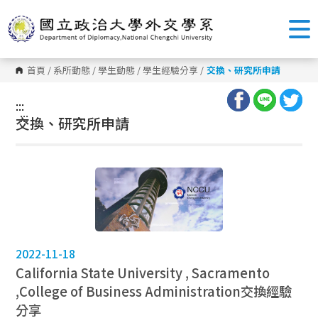
跳
到
主
要
內
容
首頁
/
系所動態
/
學生動態
/
學生經驗分享
/
交換、研究所申請
區
塊
:::
:::
交換、研究所申請
2022-11-18
California State University , Sacramento
,College of Business Administration
交換經驗
分享