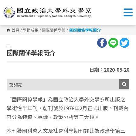
跳
到
主
要
內
容
首頁
/
學術成果
/
國際關係學報
/
國際關係學報簡介
區
塊
:::
:::
國際關係學報簡介
日期：2020-05-20
第56期
「國際關係學報」為國立政治大學外交學系所出版之
學術性半年刊，創刊號於1978年2月正式出版。刊載內
容分為特稿、專論、政策分析等三大類。
本刊獲國科會人文及社會科學期刊評比為政治學第三