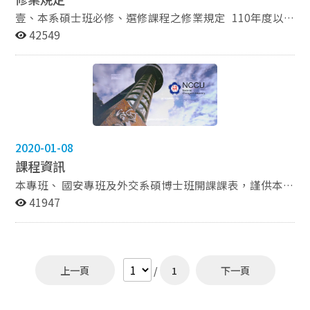
壹、本系碩士班必修、選修課程之修業規定 110年度以
後入學： 一、學生最低修業學分為三十六學分。 二、學
42549
生曾於國內大學、教育部認可之國外大學院校研究所及國
內大學學分班修習之研究所課程，達研究生及格標準，提
出申請並經審核通過者，最多可抵免八學分；參與本校公
共行政及企業管理教育中心開設之學分班課程者，至多可
抵免十五學分。 三、經系主任核准，得選修與其論文相
關之本系或本院一般碩士班課程，以六學分為原則。 四、
本校其他碩士在職專班學生於修業第二學年開始前，得經
2020-01-08
原肄業系所及本專班雙方主管同意後，申請轉入本專班，
課程資訊
名額最多二名。 貳、在職專班必修課程 108年度以後入
學： 研究方法、國際關係理論、戰略研究 參、其他在職
本專班、 國安專班及外交系碩博士班開課課表，謹供本系
專班選課資訊 請點這裡，查詢戰略與國際事務碩士在職
戰略專班同學參考! 政大課程查詢系統連結：
41947
https://qrysub.nccu.edu.tw/ 系統使用說明 Step 1. 以下
專班課程。
拉式選單選定欲查詢之該學期課程後在「關鍵字查詢」輸
入課程關鍵字(如授課教師姓名、課程主題...等)，並按查
詢按鈕。 Step 2. 也可在選定欲查詢之學期後點選進階查
上一頁
/
1
下一頁
詢，選定課程開授之學院。 Step 3. 選定課程開授學院
後，選定課程開授之年級 Step 4. 再選定課程開授的系所
單位 Step 5. 資訊確定後按下查詢鍵，網頁下方即會產出