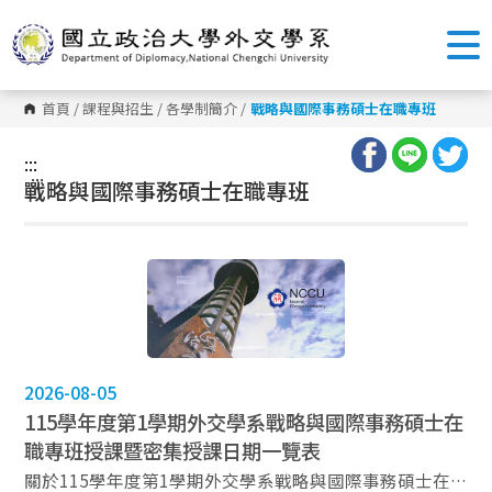
跳
到
主
要
內
容
首頁
/
課程與招生
/
各學制簡介
/
戰略與國際事務碩士在職專班
區
塊
:::
:::
戰略與國際事務碩士在職專班
2026-08-05
115學年度第1學期外交學系戰略與國際事務碩士在
職專班授課暨密集授課日期一覽表
關於115學年度第1學期外交學系戰略與國際事務碩士在