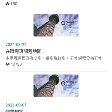
職專班授課日期一覽表，請參照圖示。 圖示為專班公告授
180
課日期，授課教師如有異動或調整，授課教師會通知系辦
公告同學周知。 擬修課同學請參考本則公告圖示，並依本
校初選或加退選階段進行選課。 115學年度第1學期開學
日為115/09/07(一) 【選課日程】 線上加退選：
115/09/07(一)9:00~115/09/14(一)17:00 止 紙本加簽暨
退課：115/09/15(二)9:00~115/09/21(一)12:00 止 E-
MAIL選課結果給同學：115/09/23(三) 非歸責事由：
2024-08-22
115/09/23(三)9:00~115/09/29(二)17:00 止 上述日程以
在職專班課程地圖
本校教務處註冊組公告之選課訊息為主。 詳細說明請參
考： →教務處選課資訊 →課程大綱請見 政大全校課程查
本專班課程分為必修、選修及群修。 群修課程分為群修一
詢系統 相關疑問請洽專班助教 dip50956@nccu.edu.tw
與群修二： 群修一區域研究必須於10門類別中選修1門，
43790
外交系辦公室 謹上
若超過1門可計算為選修學分。 群修二必須於4門中選修1
門，若超過1門可計算為選修學分。 (詳細內容請見上圖)
2021-09-07
修業規定