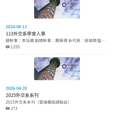
張沄禎 美宣股：黃紫瑜、林雍芪、張庭庭 設備股：陳品
班獎學金獲獎名單 11/26 本系學生 個人組 林妍昀/團體組
妤、黃博顯 體務股：王舒榆、蘇柏諺、葉宗霖 總務股：
2024美國全國模擬聯合國會議 榮獲112趙金鏞獎學金
呂姮誼、吳宗甫
11/24 本系學生 羅澤 榮獲第十五屆國際人道法模擬法庭競
賽冠軍 10/26 本系羽球隊榮獲政大羽球新生盃 女子雙打冠
軍、男子雙打亞軍、混和雙打亞軍及季軍、女子單打亞
2024-08-13
軍、男子單打季軍 10/20 本系學生 林曦 榮獲第三屆台聯
113外交系學會人事
大系統運動會台聯大盃 女子羽球季軍 10/05 本系學生 侯
總幹事：李珏儀 副總幹事：蕭辰瑋 系代表：張竣閔 監察
馨恬 榮獲政治大學第一屆翻跨盃「外語翻譯新人獎」英文
委員：曹宸睿、張定南、林駿杰、邱于恩 【幹事會成員】
1255
組優勝 09/12 本系辯論隊代表政大參與孫子兵法青年學生
文宣股：陳苡禎、蔡芯柔、沙艾諾 總務股：李蘊恩、李庭
友誼辯論賽榮獲 亞軍玉振獎 06/15 112學年度第二學期研
語 資訊股：張沛妤、蔡晨新、白修維 學術股：羅澤、李
究生獎學金獲獎名單 05/20 本系學生 陳佑寧 榮獲政治大
昀翰、謝荷墨 體務股：林柏瑜、楊尚頤、林梓晴 美宣
學97週年校慶運動會女子壘球擲遠 第一名 05/20 本系學
股：陳薆棻、米澤朋花、高妏綺 設備股：譚仲恆、鄭庭宜
生 李俐璇 榮獲政治大學97週年校慶運動會女子1500公尺
第二名、5000公尺 第三名 05/18 本系學生 林祐 當選學生
會會長、許彧 當選校務會議學生代表、林駿杰 當選學生
議會國務院議員 05/01 112學年度外交獎學金獲獎名單
2026-04-20
03/27 本系學生 陳苡禎 榮獲112學年度全國大專校院學生
2025外交系系刊
本國語文競賽 國語演說第三名 02/23 本系學生 陳睥兒 榮
2025外交系系刊（雲端連結請點此）
獲112年度外交小尖兵－ 英語種籽隊選拔徵文比賽 優等獎
273
2023 12/19 本系學生 蔡明照 榮獲112學年度朱建民先生