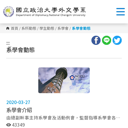
跳
到
主
要
內
容
首頁
/
系所動態
/
學生動態
/
系學會
/
系學會動態
區
塊
:::
:::
系學會動態
2020-03-27
系學會介紹
由總副幹事主持系學會及活動例會，監督指導系學會各股
及各活動運作，增進彼此溝通協調，帶領系學會為所有系
43349