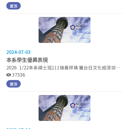
胞服務。 下轄各股：資訊股、設備股、文宣股、美宣股、
置頂
學術股、總務股、體務股，負責處理系上學生事務的各種
方面 系學會辦公室：綜院北棟270724教室 114外交系學
會總幹事及副總幹事：林玟綺、楊采婕 聯絡方式：
dipsince1930@gmail.com
2024-07-03
本系學生優異表現
2026 1/22本系碩士班111級黃祥瑀 獲台日文化經濟協會
2025年度 研究論文比賽文化類第二名 1/23本系在職專班
37536
112級黃怡禎 通過教育部114年度公費留學考試 2/23本系
置頂
學生參加 2026 年傑賽普模擬法庭辯論賽榮獲臺灣區冠軍
將赴美代表臺灣參加國際賽 5月 本系學生代表本系參與運
動會榮獲佳績 葉宗霖、張宸睿、侯馨恬、鍾潔妍、陳佑
寧、蔡孝宇、何昀哲、蘇品豪、林曦 5月 本系學生參與全
國性體育競賽榮獲佳績 林祈緯、施卉柔、米澤朋花、傅雋
堯、黃千蓉、林曦 2025 本系學生通過114年度民航特考
12/18 本系學生通過114年度外交特考 11/13本系學生通