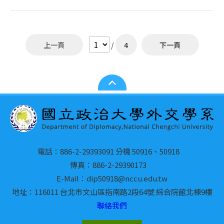
府獎學金 05/2 外交系排參與2021大政盃賽事榮獲男排季
軍、女排殿軍 04/19 本系學生 歐海美 費海倫 榮獲台灣獎
學金畢業生傑出表現獎 04/04 外交系男籃參與109學年度
政大系際盃賽事榮獲殿軍 03/25 本系學生 鍾弘宣 謝皓翔
上一頁
/
4
下一頁
榮獲110年海洋委員會大專校院學生專題研究計畫補助
2020 12月 羽球新生盃混雙殿軍、羽球系際盃二級賽冠
軍、羽球系際盃一級賽 殿軍 12/31 本系學生 方淇 謝榕
修 陳材瀚 呂懿倫 榮獲教育部109年公費留學考試 12/25
外交系游明珊榮獲朱建民先生獎學金 12/05 外交系榮獲第
54屆文化盃第五名，及馬靖雲榮獲最佳指揮獎 12月 外交
系胡雅森榮獲陳果夫先生獎學金 12/02 外交學系戰略與國
際事務碩士在職專班研究生獎學金獲獎名單 12/02 外交學
系研究生獎學金獲獎名單 10月 外交系戴奕評 江紓柔 榮獲
電話：886-2-29393091 分機 50916、50918
李本京教授獎學金 06/01 外交獎學金獲獎名單 06/01 外交
三 歐海美(JAIME OCON) 代表本校足球代表隊 參加108學
傳真：886-2-29390173
年度大專校院足球聯賽一般組 榮獲金手套獎 01/03 外交四
E-Mail：dip50918@nccu.edu.tw
王森玫 榮獲 外交學系非想獎學金 2019 12/07 外交系榮獲
地址：116011 台北市文山區指南路2段64號 綜合院館北棟9樓
第53屆文化盃第五名及最佳人氣獎 12/01 外交系辯論隊參
聯絡我們
加第53屆文化盃辯論比賽榮獲第三名 11/22 外交系榮獲
108學年度系際盃壘球賽男女混合組季軍 10/25 外交一 張