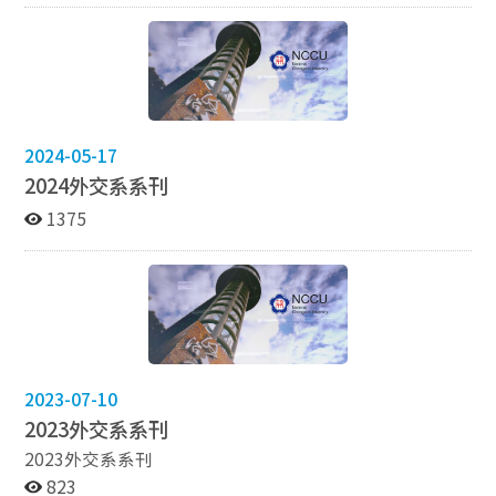
獎學金 12/14 本系學生 黃姿婷 榮獲第三屆外交部國際法
研究獎 佳作 12/02 外交系榮獲第五十七屆文化盃合唱比賽
最佳精神獎 11/16 本系學生 陳威溢 入選中華民國國際關
係學會2023年度國際關係研究博碩士論文獎 11/10 本系
學生 徐品浩 榮獲112年孫哲生先生學術基金會獎學金
10/27 本系學生 李昱頡 榮獲112學年度外交學系三十三期
系友獎學金 10/25 本系學生 周德義 榮獲眾智成城碩博士
2024-05-17
生論文研究獎助計畫 優等 10/24 112學年度第一學期研究
2024外交系系刊
生獎學金獲獎名單 10/24 本系學生 陳柏穎 榮獲112學年度
1375
外交系非想獎學金 06/05 本系學生 蘇可為 榮獲第13屆全
國研究生歐盟研究論文發表會 最佳論文獎 05/11 本系學
生 周冠竹 獲選112年度中央研究院人文社會科學博士候選
人培育計畫 4月 外交系代表團 榮獲2023美國全國模擬聯
合國會議 榮譽代表團獎 2022 12/29 本系學生 尹姿淇 榮獲
第二屆外交部國際法研究獎學金 佳作 01/04 本系學生 宮
梅琳 與其團隊榮獲霍特獎 全球第一 2021 11/28 外交系女
子排球榮獲政大110學年度女子排球新生盃季軍 11/27 本
2023-07-10
系學生 陳睥兒 榮獲政大110學年度羽球新生盃女子單打賽
2023外交系系刊
事亞軍 11月 本系學生 陳宥達 蕭士畯 榮獲 李本京教授獎
2023外交系系刊
學金 10/20 本系學生 鍾弘宣 第一屆外交部國際法研究獎
823
學金 05/25 本系學生 鄭淨伃 榮獲110學年度教育部波蘭政