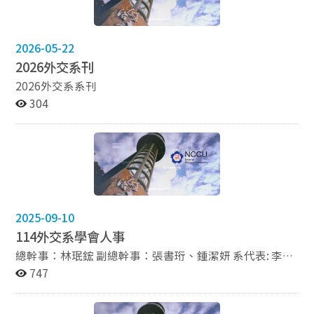
忻、張涵晴、張庭庭、鍾潔妍 代表本系參加商院盃，獲得
殿軍 05/13 本系學生 張沛勻錄取114年 青年百億海外圓夢
基金計畫 05/10 本系學生 王湘婷、呂世平、陳思諭、陳奕
2026-05-22
薰、陳娟苡、侯馨恬榮獲114年（113學年度）外交部外
2026外交系刊
交獎學金 05/01 本系學生 施卉柔榮獲114全大運公開女生
2026外交系系刊
組擊劍銳劍個人賽 金牌 03/24 本系學生 侯馨恬榮獲第三
304
屆「培力英檢菁英獎」首獎/黃筱文、榮獲二獎/黃怡臻、
蘇瑋庭、李旻倫、廖宇涵、趙鈺瑄、張沛勻榮獲三獎
03/08 本系學生 王文彣 榮獲113學年度陳果夫先生獎學金
03/08 本系學生 呂世平 榮獲113學年度朱建民先生獎學金
2024 12/17 本系學生 詹騏瑋 榮獲113學年度教育部博士
班獎學金 12/16 本系碩士班學生 蔡伯辰 簡毓劭 榮獲第四
屆外交部國際法研究獎 12/09 外交系榮獲第五十八屆文化
盃合唱比賽 最佳精神獎 12/08 本系學生 張定南、袁力
2025-09-10
勤、許又臻 分別榮獲2024政大校園馬拉松 政大學生獎男
114外交系學會人事
生組第18名、政大學生獎男生組第19名、政大學生獎女
總幹事：林珉鋐 副總幹事：張書珩、鍾潔妍 系代表: 李珏
生組第8名 12/07 外交學系榮獲第五十八屆文化盃合唱比
儀 監察委員：蕭辰瑋、白修維、羅澤、林柏瑜 【幹事會
747
賽 最佳精神獎 11/30 本系羽球隊榮獲政大羽球系際盃 混
成員】 學術股：陳暐頡、曹恆睿、蔡孝宇 資訊股：汪以
合組冠軍 11/26 113學年度第一學期研究生獎學金獲獎名
樂、王晨蘊、楊于儂、李宜軒 文宣股：蔡欣言、胡羽真、
單 11/26 113學年度第一學期戰略與國際事務碩士在職專