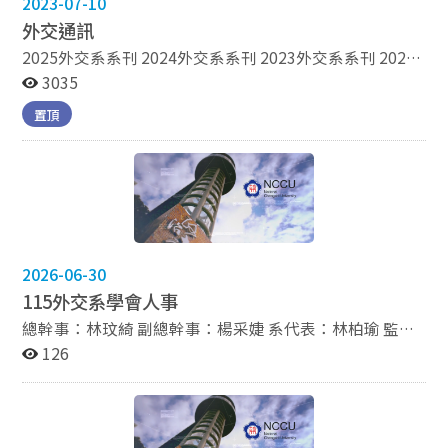
2023-07-10
過本(114)年度國安局特考 10/20本系碩士班 黃清宗 與 方
主文 於第二屆臺灣海洋法政與治理研討會專題研究論文短
外交通訊
講競賽分別獲得第一名與第三名殊榮 7/23本系學生參與
2025外交系系刊 2024外交系系刊 2023外交系系刊 2022
「2025國際經貿菁英研習營」表現優異 06/13 本系學生
外交系系刊 2021外交系系刊 2020外交系系刊 2019外交
3035
黃清宗 榮獲2025國防管理學術暨實務論文研討會論文審
系系刊 2018外交系系刊 2017外交系系刊 2016外交系系
查佳作 06/13 本系學生 游筱潔 榮獲第42屆政大金旋獎非
置頂
刊 2015外交系系刊 2014外交系系刊 2013外交系系刊
原創團體組第一名、非原創個人組第二名 6月 本系學生
2012外交系系刊 2011外交系系刊 2010外交系系刊
張鵑萍 榮獲113學年度章亞良先生、李維達先生紀念獎學
金 6月 本系學生 廖桓誼、詹朝富 榮獲113學年度安秀貞教
授紀念獎學金 06/04 本系學生 曾宥熹 擔任校級政職涯學
生團隊人資長，協助辦理113學年職涯活動 6月 本系學生
張澤群、王湘婷、卞翊帆 榮獲113年路國華先生暨路宋友
慈女士紀念獎學金 6月 113學年度第一學期研究生獎學金
2026-06-30
獲獎名單 6月 113學年度第二學期戰略與國際事務碩士在
115外交系學會人事
職專班獎學金獲獎名單 5月 本系學生 郭彥廷、林祐、詹景
總幹事：林玟綺 副總幹事：楊采婕 系代表：林柏瑜 監察
涵、陳睥兒、李芝妍、洪小媛、洪書筠、張澤群、游筱潔
委員：張書珩、蔡孝宇、呂姮儀、羅澤 【幹事會成員】
126
代表本系參加運動會趣味競賽項目【蛇來蛇去】，取得第
學術股：施柏丞 資訊股：黃振嘉、陳宥蓁、楊宇宸、鄭之
三名 5月 本系學生 李芝妍、張澤群、游筱潔 代表本系參
綺 文宣股：劉行臻、宋宇菲 美宣股：陳宥慈、吳晨恩 設
加校慶女子4*100公尺接力，取得第五名 05/24 本系學
備股：戴丞優、陳晴妏 體務股：楊芳卿、何少馳、莊晢
生 洪家薰、邱沛妍、李庭語、李蘊恩、許淇棋、王舒
總務股：張閎程、賴永馨
榆、林梓晴、廖宇涵、李宜軒、張鵑萍、吳芷庭、胡守