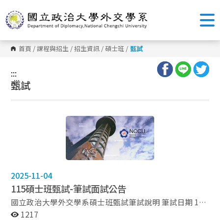
跳
到
主
要
內
容
首頁
/
課程與招生
/
招生資訊
/
碩士班
/
甄試
區
塊
:::
:::
甄試
2025-11-04
115碩士班甄試-筆試面試公告
國立政治大學外交學系碩士班甄試筆試說明 筆試日期 114
年11月11日（星期二） 筆試時 10：00～11：40 （09：
1217