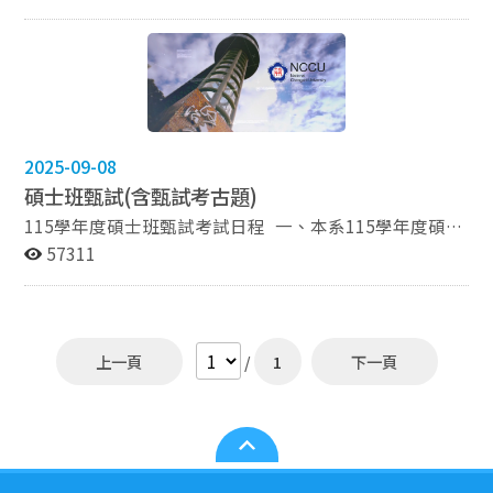
55為預備鈴響，考生始得進場） ※11：30後始可交卷，
試題本與題目卷一併繳回。 筆試地點 綜合院館北棟2樓
270206室 注意事項 10：20後不得進入考場，途中請勿離
開考場 手機請關機，桌上只留需要之文具 請出示自行列
印之准考證（准考證列印查詢
https://examaca.nccu.edu.tw/Login）及有照片之證件一
張（如學生證、身分證或健保卡） 符合筆試資格之准考證
2025-09-08
號碼如下 准考證號碼 准考證號碼 准考證號碼 准考證號碼
碩士班甄試(含甄試考古題)
准考證號碼 准考證號碼 31110001 31110007 31110013
31110019 31110025 31110031 31110002 31110008
115學年度碩士班甄試考試日程 一、本系115學年度碩士
31110014 31110020 31110026 31110032 31110003
班甄試之審查資料為紙本形式，請以通訊郵寄。 請依
57311
31110009 31110015 31110021 31110027 31110033
照簡章說明辦理，通訊郵寄：114年10月14日前（以郵戳
31110004 31110010 31110016 31110022 31110028
為憑）。 以現場繳交方式僅於10月13日上午
31110034 31110005 31110011 31110017 31110023
9:00~12:00、下午2:00~5:00送至本系辦公室(綜合院館北
31110029 31110035 31110006 31110012 31110018
棟9樓）。 二、本項考試報名方式採網路報名及通訊寄
上一頁
/
1
下一頁
31110024 31110030 以下空白 ※如有其他疑問，請隨時
件，網路取得報名繳費帳號期間： 自114年09月30日
向監試人員反映。 國立政治大學外交學系碩士班甄試面試
上午9時起至10月14日中午12時止。逾期不予受理。(以
說明 面試地點 綜合院館北棟9樓270918室 面試日期及時
簡章公告為準) 三、網路登錄報名資料期間：自114年09
間 114年11月11日（星期二）13：00起 注意事項 請於口
月30日上午9時起至10月14日下午3時止。(以簡章公告為
試預定時間前20分鐘報到。 遲到者，請聽從工作人員安
準) 四、本校115學年度碩士班、博士班甄試招生簡章請
排入場口試。 詳細面試時間請參閱附件。 符合面試資格
參閱連結。 https://www.nccu.edu.tw/p/406-1000-