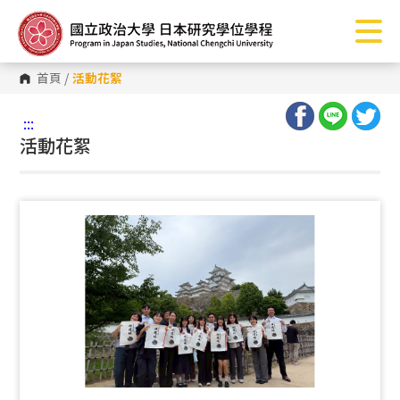
跳
到
主
要
內
首頁
/
活動花絮
容
區
塊
:::
活動花絮