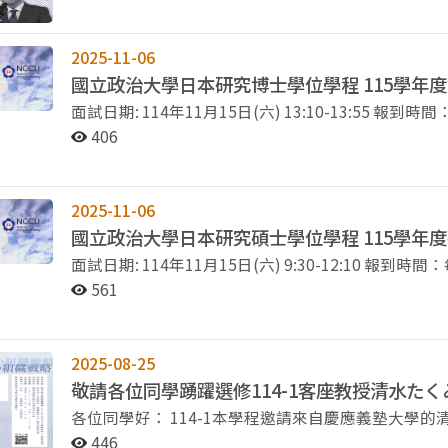
（世界史の中の日本外交）/密集授課 授課教師：中逵啓示教授（立命館大学 国際関係研究科 名誉教授）
開課單位：國際事務學院日本研究學位學程 授課期間：115/02/24(二)-115/04/28(二) 授課時間：每周一34
二34 (10:10-12:00) 授課語言：日文 授課對象：本校研究生（歡迎外系所及本校大學部學生選修） 另提醒
2025-11-06
各位，第一階段初選時間為1/13~1/14，第二階段初選
國立政治大學日本研究博士學位學程 115學年
站，請各自留意選課時程。 敬祝 寒假愉快
面試日期: 114年11月15日(六) 13:10-13:55 報到時間：每位考生請依【次序表】於口試前20分鐘辦理報到
（12：50報到） 報到地點：（第一梯次）政治大學綜合院館北棟11樓271113室 報到時，請主動出示准考
406
證、身分證明文件正本（國民身分證正本或附加照片
(查驗用，當場歸還)。 准考證：本校不另寄發紙本准考證，請至招生報名結果查詢系統自行以A4 白紙列印
准考證（黑白列印即可）。 招生報名結果查詢系統網址：https://examaca.nccu.edu.tw/Login 語言能力證
2025-11-06
明正本：日本語力測驗（JLPT）N2 以上/通過英語能力
國立政治大學日本研究碩士學位學程 115學年
80分以上。 面試地點：政治大學綜合院館北棟11樓第一會議室(271107室) 考生請依【次序表】表定時間口
面試日期: 114年11月15日(六) 9:30-12:10 報到時間：每位考生請依【次序表】於該梯次首場口試前20分鐘
試，一人15分鐘。 口試順序依准考證號排定，公平起見，原則上無法更動。 例外情形：若考生因本口試時
辦理報到 （第一梯次9：10報到、第二梯次10：40報到） 報到地點：政治大學綜合院館北棟11樓271113室
間與其報名之他院所口試時間撞期而有迫切更改需要，請
561
報到時，請主動出示准考證、身分證明文件正本（國
明至學程信箱(mpjs@nccu.edu.tw)，學程會以不影響其他
證）、語言能力證明正本(查驗用，當場歸還)。 准考證：本校不另寄發紙本准考證，請至招生報名結果查詢
答為原則。 若有其他疑問，歡迎來信或來電詢問。 聯絡人：林助教 信箱：mpjs@nccu.edu.tw 電話：02-
系統自行以A4 白紙列印准考證（黑白列印即可）。 招生報名結果查詢系統網址：
2939-3091#51111
2025-08-25
https://examaca.nccu.edu.tw/Login 語言能力證明正本：日本語力測驗（JLPT）N3 以上/通過英語能力測
敬請各位同學踴躍選修114-1客座教授清水
たく
驗TOEIC 多益測驗600分（含）以上/新制托福iBT 78分以上。 面試地點：政治大學綜合院
各位同學好： 114-1本學程邀請來自慶應義塾大學的清水たくみ准教授擔任客座老師，開授數位時代的組織
會議室(271107室) 考生請依【次序表】表定時間口試，一人10分鐘。 口試順序依准考證號排定，公平起
戰略（デジタル時代の組織戦略）課程。課程資訊如下，歡迎各位踴躍選
見，原則上無法更動。 例外情形：若考生因本口試時間與其報名之他院所口試時間撞期而有迫切更改需
446