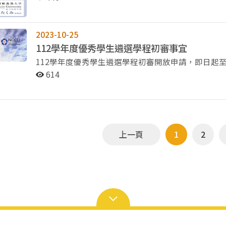
要，請於11月12日(三)中午12：00前提供相關證明及說明
戰略（デジタル時代の組織戦略）/密集授課 授課教師：清水たくみ准教授（慶應義塾大学 総合政策学部 准
響其他考生權益之原則進行處理。 面試以日語及中文問答為原則。 若有其他疑問，歡迎來信或來電詢問。
教授） 開課單位：國際事務學院日本研究學位學程 授課期間：114/9/5(五)-114/11/7(五) 授課時間：每周
聯絡人：林助教 信箱：mpjs@n
五234C(9:10-13:00) 授課語言：日文 授課對象：本校研究生（歡迎外系所及本校大學部學生選修） 另提醒
2023-10-25
各位，第一階段初選時間為8/19-8/20，第二階段初選
112學年度優秀學生遴選學程初審事宜
請各自留意選課時程。 敬祝 暑假愉快
112學年度優秀學生遴選學程初審開放申請，即日起至112年11月07日止。 
二年級(含)以上學生，不包括代訓生、休學生，且須同時滿足下列條件： 操行
614
平均75分以上或班排名前二分之一 具有下列具體事蹟之一： (一)認真學習、研究，表現卓越。 (二)舉辦愛
國、愛校活動著有貢獻。 (三)熱心公益、服務社會足為楷模。 (四)擔任幹部、推展活動成績優異。 (五)其他
優異表現堪為表率。 二、申請資料： 前學期成績單正本(需含班排名)。(PDF&紙本) 申請表(資格處請勾選
「單位推薦」)。(PDF&WORD&紙本) 自我推薦書(PDF&WORD&紙本) 相關事蹟及紀錄證明文件。(PDF&紙
本) 三、注意事項： 申請表備註處有資料繳交之詳細裝訂及填寫規定，填寫時請仔細查閱。 收件截止日期：
上一頁
1
2
符合申請條件且有意申請者請備妥申請資料電子檔及紙本
辦信箱mpjs@nccu.edu.tw（請勿使用非校內