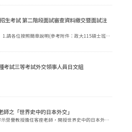
度招生考試 第二階段面試審查資料繳交暨面試注
前將審查資料寄達(非郵戳時間!!)或親送至學程辦公室，
攜帶語言能力證書正本以供查驗。 以上事項同
403-1000-122.php?Lang=zh-tw)，請仔細閱讀本校綜
特種考試三等考試外交領事人員日文組
答為原則。 考生請依
，公平起見，考生不得以任何理由要求更改；若有查驗
速離開考試會場，
示老師之「世界史中的日本外交」
林助教。 順頌 時祺 日本研究學位學程 敬上
名稱：世界史中的日本外交