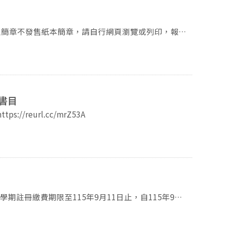
生簡章不發售紙本簡章，請自行網頁瀏覽或列印，報名
士班分則簡章PDF檔）。 二、報名方式、
寄：114年10月14日
書書目
本研究學位學程辦公室圖書書目請參考以下網址： https://reurl.cc/mrZ53A
全國第一銀行臨櫃或ATM（含網銀）繳納。延誤註冊者，