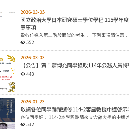
2026-03-05
國立政治大學日本研究碩士學位學程 115學年
意事項
致各位進入第二階段面試的考生： 下列事項請注意： 1.請各位按照簡章說明(參考附件：政大115碩士班簡
章(日本研究學位學程))，於3月10日(二)下午5時以
552
逾時不受理。 2.請至遲於面試3日之前完成繳費，繳費方法及金額請見「面試注意事項及繳費說明」。 3.
面試當天除有效身分證件及繳費證明外，請本學程考生另外
2026-03-03
步公布於本校招生專區(https://www.nccu.edu.tw/p/
【公告】賀！蕭博允同學錄取114年公務人員
業組公布之資訊。 口試日期：2026年03月14日(星期六)10:00-10:50 報到時間：考生請於09:45前辦理報到
報到地點：政治大學綜合院館北棟11樓 報到時，請主動出示貼有照片的身分證明文件、語言能力證明正
448
本、面試繳費收據正本（或線上繳費證明頁面） 繳費狀態查詢網址： http://examac.nccu.edu.tw/Login 口
試地點：政治大學綜合院館北棟11樓271107教室（第一會議室） 面試以日語及中文問
【口試次序表】表定時間口試。順序依准考證號排定
正本資料未到或未進行繳費之情形，則口試順序依序往前遞補。 考生於口試完畢後請盡
2026-01-23
切勿逗留與其他考生交談。 謝謝各位考生的配合，如有任何問題，歡迎來信學程信箱詢問
敬請各位同學踴躍選修114-2客座教授中逵啓
(mpjs@nccu.edu.tw)
各位同學好： 114-2本學程邀請來立命館大學的中逵啓示榮譽教授擔任客座老師，開授世界史中的日本外交
（世界史の中の日本外交）課程。課程資訊如下，歡迎各位踴躍選修！ 課程
532