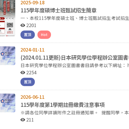
2025-09-18
115學年度碩博士班甄試招生簡章
一、本校115學年度碩士班、博士班甄試招生考試招
前請務必詳閱簡章（請點選下方連結參閱，附件節錄本學程碩博
2201
日期(以下各項皆逾時不受理)： （一）網路取得報名繳費帳號期間：自114年9月30日上午9時起至10月14
置頂
Hot
日中午12時止。 （二）網路登錄報名資料期間：自114年9月30日上午9時起至10月14日下午3時止。
（三）審查資料繳交截止日：※依本學程「資料繳交方式」規定辦理。 1、通訊郵
前（以郵戳為憑）。 2、現場繳交：114年10月13日下午5時止（逾時不受理）。 三、報名流程：請參
2024-01-11
考簡章第5-9頁 四、報名期間若遇任何問題，請於上班時間電洽(02)2938-7892、2938-7893本校教務處綜
(2024.01.11更新)日本研究學位學程辦公室圖
合業務組。
日
2254
置頂
2026-06-11
115學年度第1學期註冊繳費注意事項
※請各位同學詳讀附件之註冊通知單。 提醒同學，本學期註冊繳費期限至115年9月11日止，自115年9月
12日至115年9月19日止逾期未繳費同學，僅限至
211
依政治大學學則相關規範辦理。