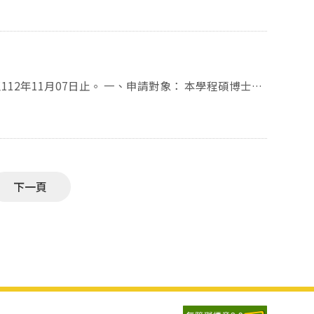
至學程信箱(mpjs@nccu.edu.tw)，學程會以不影
ccu.edu.tw 電話：02-2939-3091#51111
時間為8/25-8/27，選課時間表業已公告於學程網站，
一、申請對象： 本學程碩博士班
成績A以上 前一學期學業成績
下一頁
檔，於112年11月07日（二）前將申請資料寄至所
信箱寄送，以免學校系統擋信），逾期不候。