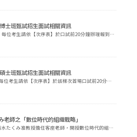
時間為1/19~1/21，選課時間表業已公告於學程網
度博士班甄試招生面試相關資訊
之健保卡、駕照、護照、居留證）、語言能力證明正本
測驗TOEIC 多益測驗650分（含）以上/新制托福iBT
度碩士班甄試招生面試相關資訊
於11月12日(三)中午12：00前提供相關證明及說
民身分證正本或附加照片之健保卡、駕照、護照、居留
考生權益之原則進行處理。 面試以日語及中文問
み
老師之「數位時代的組織戰略」
館北棟11樓第一
修！ 課程名稱：數位時代的組織