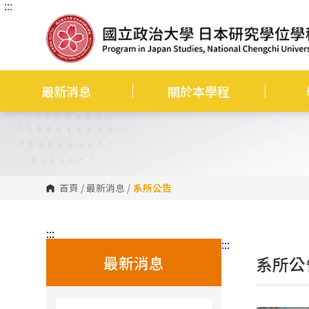
:::
跳
到
主
要
內
容
區
塊
最新消息
關於本學程
首頁
/
最新消息
/
系所公告
:::
:::
最新消息
系所公