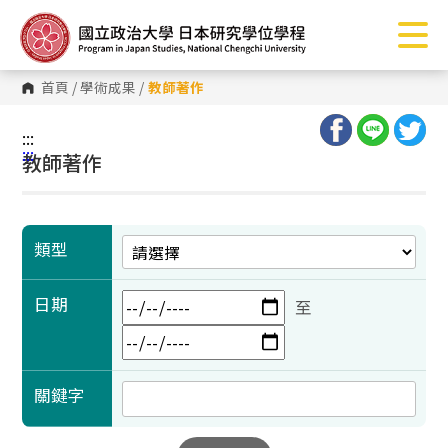
跳
到
主
要
內
首頁
/
學術成果
/
教師著作
容
區
塊
:::
:::
教師著作
類型
日期
至
關鍵字