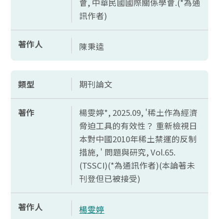
會, 中華民國國際關係學會.(*為通
訊作者)
著作人
陳秉逵
類型
期刊論文
著作
楊雯婷*, 2025.09, '稀土作為經濟
脅迫工具的有效性？ 重新檢視日
本對中國2010年稀土禁運的反制
措施, ' 問題與研究,
Vol.65.
(TSSCI)(*
為通訊作者)(本論著未
刊登但已被接受)
著作人
楊雯婷