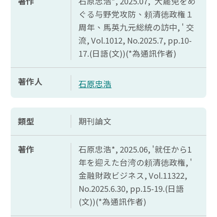
著作
石原忠浩*, 2025.07, '大罷免
をめ
ぐる
与野党攻防、頼清徳政権１
周年、馬英九元総統
の
訪中, ' 交
流,
Vol.1012, No.2025.7, pp.10-
17.(
日語(文))(*為通訊作者)
著作人
石原忠浩
類型
期刊論文
著作
石原忠浩*, 2025.06, '就任
から1
年
を
迎
えた
台湾
の
頼清徳政権, '
金融財政
ビジネス,
Vol.11322,
No.2025.6.30, pp.15-19.(
日語
(文))(*為通訊作者)