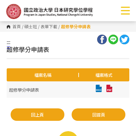
跳
到
主
要
內
首頁
/
碩士班
/
表單下載
/
超修學分申請表
容
區
塊
:::
:::
超修學分申請表
檔案名稱
檔案格式
超修學分申請表
回上頁
回首頁