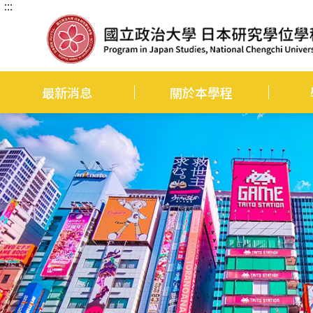
:::
跳
到
主
要
內
容
區
塊
最新消息
關於本學程