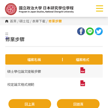
跳
到
主
要
內
首頁
/
碩士班
/
表單下載
/
修業步驟
容
區
塊
:::
:::
修業步驟
檔案名稱
檔案格式
碩士學位論文提報步驟
校定論文格式規範
回上頁
回首頁