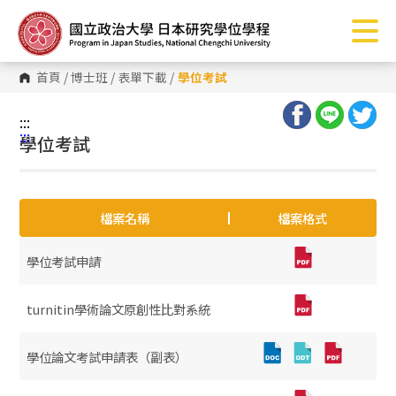
跳
到
主
要
內
首頁
/
博士班
/
表單下載
/
學位考試
容
區
塊
:::
:::
學位考試
檔案名稱
檔案格式
學位考試申請
turnitin學術論文原創性比對系統
學位論文考試申請表（副表）