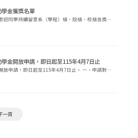
助學金獲獎名單
也歡迎同學持續留意系（學程）級、院級、校級各獎學
學金開放申請，即日起至115年4月7日止
，即日起至115年4月7日止。 一、申請對
F) 三、注意事項： 過去申請過的同學，
填寫過之資料，重複之資料不計分，研究計畫如有新的
「申請人簽章」需本人簽名，不得以打字方式代替。簽
期：符合申請條件且有意申請者請備妥申請資料電子檔，
下一頁
mpjs@nccu.edu.tw（請勿使用非校內信箱寄送，