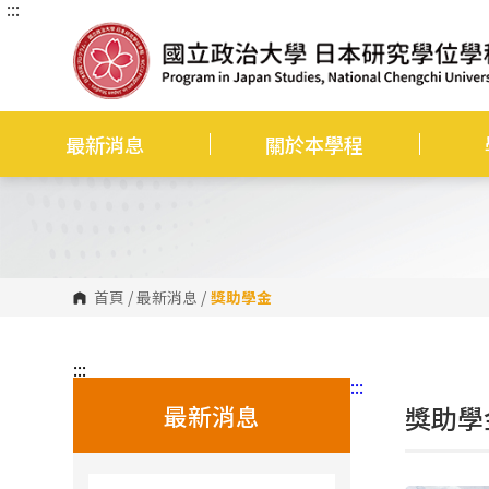
:::
跳
到
主
要
內
容
區
塊
最新消息
關於本學程
首頁
/
最新消息
/
獎助學金
:::
:::
最新消息
獎助學