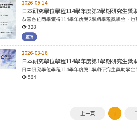
2026-05-14
日本研究學位學程114學年度第2學期研究生獎
恭喜各位同學獲得114學年度第2學期學程獎學金，
金相關資訊，踴躍報名申請。
328
置頂
2026-03-16
日本研究學位學程114學年度第1學期研究生獎助
日本研究學位學程114學年度第1學期研究生獎助學金開放申請
象： 本學程碩博士班學生，以其前一學期成績為準，不包括代訓生、休學生、交換生、陸生及領有台灣獎
564
學金之學生。 二、申請資料： 申請表。(PDF&WORD) 歷年成績單正本。(PDF) 在學證明。(PDF) 研究計畫
（即將執行的計畫或是學位論文研究計畫，格式、字數不限）。(PD
於「參與學程活動」及「學術表現」不得填寫過去已
研究進度或其他重大更新，得再次繳交。 申請表之
名後掃描為PDF檔併同WORD檔回傳。 收件截止日
上一頁
1
於115年4月7日（二）17:00 前將申請資料寄至所辦信箱
以免學校系統擋信），逾期不候。