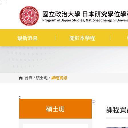
:::
跳
到
主
要
內
容
區
塊
最新消息
關於本學程
首頁
/
碩士班
/
課程資訊
:::
:::
碩士班
課程資