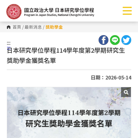
跳
到
主
要
內
首頁
/
最新消息
/
獎助學金
容
區
塊
:::
:::
日本研究學位學程114學年度第2學期研究生
獎助學金獲獎名單
日期：2026-05-14