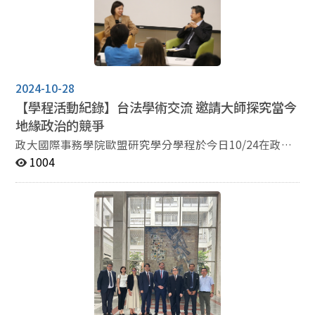
及碩士班學生 申請日期: 即日起~2025年12月22日(一)中
學，與本校國際事務學院正式簽署交換學生協議，在儀式
午12:00 申請程序: 填妥申請表並繳交書審資料 書審資料:
開始前，Daniel Przastek教授也與本院學生進行校園簡介
個人基本資料、自傳及申請動機(格式不拘) 在校成績單
和計畫分享，令這次的合作會面更加精采。 透過院長
(碩一者請提供大學四年成績) 英文檢定成績/其他語言檢
Daniel Przastek的介紹，參與師生瞭解到華沙大學卓越的
定成績 (或是修習英文課程成績) 請將申請表及書審資料於
學術實力和豐富的歷史背景。該校不僅擁有多位諾貝爾獎
期限內繳交至院辦公室暐傑助教 申請表請送紙本至國務院
2024-10-28
得主，也在全球大學排名中有亮眼表現。其富含歷史的校
辦公室-申請表如附件 ⭐️請將書審資料合併為一個PDF檔，
園和豐富的學術資源，也使華沙大學成為國際上備受矚目
【學程活動紀錄】台法學術交流 邀請大師探究當今
並e-mail至助教信箱 ocia@nccu.edu.tw ⭐️信件主旨請敘
的知識樞紐。 而在這之中，政治與國際研究學院更是以
地緣政治的競爭
明: 系級_姓名_申請國際事務學院歐盟學分學程書審資料
其國際化教學環境而聞名，提供了多樣學程和區域研究，
政大國際事務學院歐盟研究學分學程於今日10/24在政大
繳交 附件: 歐盟學程申請表 歐盟學程施行細則 歐盟學程修
包括國際安全、文化、經濟等領域，院長表示國際生不僅
公企中心舉辦「科學泡泡堂: 地緣政治下的亞洲」論壇活
1004
習科目一覽表
有機會參與精心規劃且扎實的學碩士計畫提升學術知識，
動，本次論壇榮幸與法國在台協會 一同合作，邀請我國與
還能在國際化的環境中拓展世界觀和多元包容的心胸。值
法國國際關係研究大師-中研院吳玉山院士以及法國國家
得一提的是，Daniel Przastek院長也與師生分享了關於該
科學研究中心榮譽研究員Jean-Pierre Cabestan擔任講
校圖書館的趣聞，讓整場座談笑聲不斷，氣氛十分熱絡。
者，針對當今地緣政治的發展進行對談，希望藉由本次論
緊接著，到了兩校的學生交換簽約儀式，華沙大學代表
壇促進台法之間的學術交流。 論壇首先由Dr. Cabestan
Daniel Przastek院長與其Maciej Raś教授、Łukasz
發表演講，Dr. Cabestan表示，當今的地緣政治風險逐漸
Zamęcki教授、Linda Masalska教授，以及政治大學國合
升高，許多地區都出現衝突，這代表國際政治目前正在經
處國合長湯京平教授、國務院代表副院長盧業中教授、蘇
歷權力轉移 (Power transition)，國際秩序逐漸從美國獨
卓馨教授和李佳怡教授，共同見證了這一重要時刻。 盧
強轉向美中互相競爭的雙極體系(bi polar)，而台灣也順
業中副院長在致詞中，首先替國務院院長連弘宜教授表達
應國際局勢，在地緣政治競爭中逐漸親近以美國為首的西