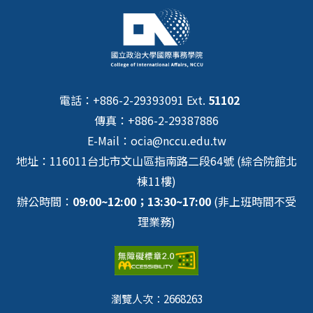
(12/26)需要報名! 3. 若有任何問題歡迎聯繫國際事務學院
響各國的政治，第三是落實多邊主義，透過跟不同國家深
蔡助教，分機51104，信箱 ocia@nccu.edu.tw。 4. 電影
化合作關係來壯大中國的影響力，最後，盧副院長也提到
播放時間固定會在週一、二、四的19:00，地點在綜院北
美國應對中國的擴張所採取的策略，首先是提升在印太地
棟270104教室。
區的國防資源，美國的海軍與空軍近年來重點巡航印太地
區，來嚇阻中國的擴張，其次是與國際盟友合作共同抵禦
中國，例如成立AUKUS。 其次座談會邀請布魯塞爾自由
電話：+886-2-29393091 Ext.
51102
大學CSDS主任Dr. Luis Simón，針對歐盟對印太地區的看
法發表談話，Dr. Simón認為，歐洲首要的安全議題是抵
傳真：+886-2-29387886
禦俄國的擴張，因此在美國逐漸把國防重心轉向印太地區
E-Mail：ocia@nccu.edu.tw
下，讓歐盟在近年來更加強調戰略自主的重要性，另外，
地址：116011台北市文山區指南路二段64號 (綜合院館北
針對中國問題，歐盟關注的是中俄之間的關係，不希望在
歐洲制裁俄羅斯的情況下，中俄之間仍暗中維持緊密的經
棟11樓)
濟合作，而針對印太地區，目前歐盟主要藉由經貿影響力
辦公時間：
09:00~12:00；13:30~17:00
(非上班時間不受
來幫助印太國家抗衡中國，不過未來若中國持續擴張，也
理業務)
將促使歐盟透過實際的國防實力來抵禦中國。 接著座談會
邀請獨立學者Norah Huang發表座談，Norah Huang認為
有鑑於烏克蘭與台灣都面臨區域霸權的威脅，因此我國可
以從俄烏戰爭的前車之鑑獲得一些國防上的經驗，Norah
認為，我國與中國的中國的經濟互賴並沒有助於減少中國
瀏覽人次：
2668263
對台灣的威脅，因此台灣應該與價值相近的國家增強經濟