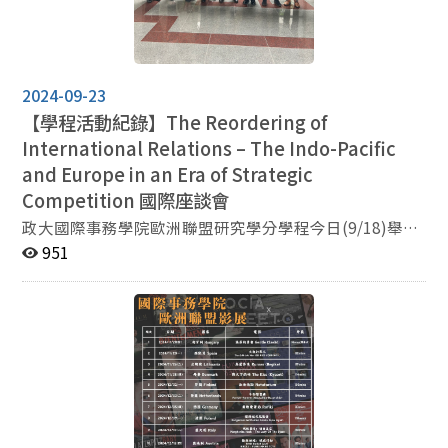
其無法出席的遺憾，接著細數過去兩年兩校學院建立的牢
方陣營，並增加與西方國家的投資，減少對中國的依賴，
固友誼，以及在研究和教育領域展開的多項合作計畫。其
然台美之間並未發展官方的外交關係，也並未像美日一樣
中，歐盟學程與Łukasz Zamęcki教授的多次學術講座及
組成軍事同盟，因此無法得知一旦台海發生衝突時，美國
交流，更是讓本校師生受益匪淺。 Daniel Przastek院長
會如何應對，而雖然美國在拜登任內積極推行印太戰略，
2024-09-23
接著表達了他對簽署協議的興奮和喜悅。他強調此學術交
對抗中國的意識逐漸明顯，不過美國仍須面對政權的移
流計劃的可能性，包括參與研究、獎學金、舉辦研討會和
【學程活動紀錄】
The Reordering of
轉、國會的意見以及整體社會人民的聲音，這使未來美國
工作坊等合作機會，期許這次的簽約能夠激勵兩校師生培
International Relations – The Indo-Pacific
對印太地區的外交策略仍無法預期，在這樣的情況下，台
養參與跨文化經驗和心胸，豐富雙方對歐亞知識的深度及
and Europe in an Era of Strategic
海仍有潛在發生衝突的機會。 接續Dr. Cabestan的論
廣度。 整場儀式在兩所大學代表簽署交換學生協議的隆
點，吳玉山院士指出近年來國際出現越來越多衝突，從烏
Competition
國際座談會
重時刻中落幕，標誌著政治大學國際事務學院和華沙大學
俄戰爭到以哈衝突，也讓許多人擔心台灣是否會成為下一
政大國際事務學院歐洲聯盟研究學分學程今日(9/18)舉辦
政治暨國際研究學院承諾的延續及深化。最後兩校以相互
個戰場，而隨著當今美中之間的競爭也越演越烈，國際秩
「The Reordering of International Relations – The Indo-
951
準備的禮物交換作為結尾，祝賀彼此致力於促進國際合作
序已逐漸改變，進入「冷戰2.0」的階段。探究當今美中
Pacific and Europe in an Era of Strategic Competition」
和豐富學生學術底蘊的承諾，一同為往後的學術交流增添
競爭的原因，吳玉山院士認為可以用「修昔的底斯陷阱」
國際座談會，邀請來自比利時布魯塞爾自由大學、安全外
蓬勃生氣。
來解釋，也就是當國際秩序的權力發生轉移時，國際政治
交及戰略中心（CSDS）的學術訪團，一同探討在國際秩
的衝突便會出現，另一方面，吳玉山院士也從歷史演進來
序重構下，美國與歐盟印太戰略的發展，以及我國在其中
解釋當今的地緣政治競爭，他表示從1900年開始，國際
可以扮演的角色。本次座談會由CSDS副主任Giulia
政治先後經歷一戰、戰間期、與二戰，而二戰後地緣政治
Tercovich擔任座談主持，並邀請布魯塞爾自由大學CSDS
的演進與戰前相似，先後經歷美蘇冷戰，以及現今的「美
主任Luis Simón、政大國際事務學院盧業中副院長以及獨
中新冷戰」，可以視為新的循環，因此冷戰後至今並非如
立學者Norah M. Huang擔任座談嘉賓。 本次座談會首先
法蘭西斯·福山的「歷史終結論」所述，以民主自由為基
榮幸邀請我國外交部吳志中次長擔任開幕致詞嘉賓，吳次