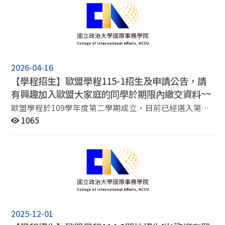
6月22日至115年6月26日 課程主題預計包括(確切主題以
主辦學校公布為準) 歐洲地緣政治 歐洲相關安全議題（防
務、戰略、混合干預、AUKUS等） 歐盟與其他區域關係
地緣政治背景下的俄烏戰爭 領土政治與移民 俄烏戰爭對
區域及世界秩序的影響 地緣政治思想 批判性地緣政治 另
預計安排團體情境式討論及發表 甄選說明: 申請時間: 說明
2026-04-16
會後至115年5月22日中午12:00前 名額: 1-3 名 (僅限本學
【學程招生】歐盟學程115-1招生及申請公告，請
程同學申請，且需修習過歐盟學程課程以及參與活動) 需
有興趣加入歐盟大家庭的同學於期限內繳交資料~~
繳交資料(請送紙本，電子檔同步寄送助教信箱): 歐盟學程
移地學習計畫申請表 英文成績單乙份 在學證明乙份 護照
歐盟學程於109學年度第二學期成立，目前已經邁入第三
影本乙份 自傳乙份 (格式不拘，含說明曾經參加過的本學
個年頭囉。 學程師資來自國際事務學院、法學院、商學
1065
程課程、活動等等，若為剛加入之同學，請說明未來修課
院、外語學院等，目前共有100多位同學，來自全校不同
及活動參與規劃) 讀書計畫乙份 英文能力檢定證書 參與夏
的系所， 在國內與台灣大學簽訂校際選課，國際則是與比
日學院的同學回國後需繳交簡單的心得報告!
利時布魯塞爾自由大學、波蘭華沙大學、捷克查理士大
學、德國柏林自由大學、法國巴黎政治學院及荷蘭馬斯垂
克等大學簽訂合作合約(例如夏日學院、學生交換等)。
115-1 歐盟學程招生即將開跑，歡迎先來聆聽招生暨夏日
學院說明會， 報名網址: https://reurl.cc/R2qL3z 歡迎加
入國際事務學院歐盟學程! 學程簡
2025-12-01
介: https://ocia.nccu.edu.tw/PageDoc/Detail?