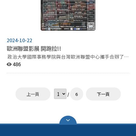
礎的國際秩序將長久持續下去，而是冷戰的「戰間期」，
長表示，兩岸關係在現今的國際秩序下已成為全球性的議
新一輪的冷戰正要開始，最後吳玉山院士也提到，現今的
題，一旦海峽兩岸發生衝突，不僅將提升當今美中之間的
美中競爭以東歐、中東以及亞太地區作為分界，這些地區
競爭，也會對全球和平的發展帶來嚴重的打擊，因此不論
也視為衝突的最前線，而隨著俄烏及以哈發生衝突，身處
是美國或歐盟發布的印太戰略中都強調台灣海峽的和平，
在亞太地區的台海也是潛在的衝突引爆點，不過與俄烏戰
不希望兩岸任何一方改變現狀，同時也強化與我國的合作
爭不同的是，烏克蘭已是具國際廣泛承認的國家，這是俄
關係，例如歐盟與台灣之間的投資在近年有顯著的成長，
2024-10-22
羅斯即便侵略烏克蘭也認同的，兩國是對等的國家關係，
英國也與我國在去年簽訂Enhanced Trade Partnership
歐洲聯盟影展 開跑拉!!
然中國認為台灣是國內領土的一部分，這使若未來台海發
Arrangement (ETP)，顯示我國在國際政治的重要性。 接
政治大學國際事務學院與台灣歐洲聯盟中心攜手合辦了一
生衝突，戰爭發展的走向與形式可能會與俄烏戰爭有所不
著進入座談環節，首先由本校國際事務學院盧業中副院長
系列精彩絕倫的歐洲電影放映活動，讓觀眾有機會一覽來
486
同。 最後，論壇的尾聲也安排兩學者進行對談，談
發表談話，探討中國在當今國際秩序中所採取的擴張行
自不同歐洲國家、風格迥異的電影作品。這次影展精心挑
及當今地緣政治競爭對歐盟的影響，以及歐盟在其中扮演
動，盧副院長表示，近年來中國、俄國成為體系的挑戰
選了各具特色的影片，從觸動心靈的愛情故事到緊張刺激
的角色，兩學者認為雖然當今地緣政治的衝突提升，但歐
者，促使國際體系從冷戰後美國獨霸的單極體系，逐漸改
的驚悚劇情，涵蓋了多元的主題與情感。 這場影展不僅是
盟國家也因為俄烏戰爭的關係更加團結，而歐盟有意願跟
變成「一超多強」的多極體系，其中中國是最能夠威脅美
一場視覺與聽覺的饗宴，更是一場心靈的旅行，邀請每一
隨美國在當今的地緣政治衝突中支持理念相似的國家，尤
國霸權地位的挑戰者，不僅經濟成長有望在2040年超越
上一頁
/
6
下一頁
位觀眾走進歐洲文化的多樣性與深度，感受電影所蘊含的
其在俄烏戰爭後，歐盟對俄中陣營更加反感，因此歐盟的
美國，中國也在近年提升國防支出，讓美中之間的競爭進
豐富情感與哲思。 - 開幕式時間: 113年11月21日(四) 晚上
抗俄情緒也會轉移到各地的地緣競爭中，支持理念相似的
入Dangerous Zone，而探究中國近年在國際政治中改變
19:00 開幕式報名表單:
國家對抗中、俄等企圖擾亂當今國際秩序的國家。兩學者
現狀的作為，盧副院長認為可以分為三大行動，第一是強
https://forms.gle/944i4fkDP3s4nehe9 影展時間:
的演講引起現場觀眾的共鳴，會後的提問相當踴躍，為今
調國際政治的運作應該要落實民主，所有國家的意見都應
11/21~12/26 地點: 綜合院館北棟270104教室 - 備註: 1. 名
日的活動畫下完美的句點。
該被採納，而非由西方世界主導，第二是展現「銳實
額70人，額滿為止。 2. 僅開幕式(11/21)和閉幕式
力」，利用3B策略(Buying, Bullying, Broadcasting)來影