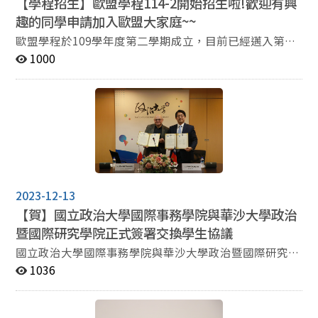
【學程招生】歐盟學程114-2開始招生啦!歡迎有興
fid=8467&id=9031 申請辦
趣的同學申請加入歐盟大家庭~~
法: https://ocia.nccu.edu.tw/PageDoc/Detail?
fid=8471&id=9035 課程規
歐盟學程於109學年度第二學期成立，目前已經邁入第三
劃: https://ocia.nccu.edu.tw/PageDoc/Detail?
個年頭囉。 學程師資來自國際事務學院、法學院、商學
1000
fid=8470&id=37053 說明會簡
院、外語學院等，目前共有100多位同學，來自全校不同
報: https://drive.google.com/drive/folders/1X9XzQje8O
的系所， 在國內與台灣大學簽訂校際選課，國際則是與比
NNk6ouz1jc5eJIl1exMh-2p?usp=sharing 申請資訊: 申
利時布魯塞爾自由大學、波蘭華沙大學、捷克查理士 大
請資格: 大二(含)以上及碩士班學生 申請日期: 2026年5月
學、德國柏林自由大學、法國巴黎政治學院及荷蘭馬斯垂
12日(二)說明會後~2026年5月22日(五)中午12:00 申請程
克等大學簽訂合作合約(例如夏日學院、學生交換等)。
序: 填妥申請表並繳交書審資料 書審資料: 個人基本資料、
114-2 歐盟學程招生開跑，歐盟學程馬上為大家報上最精
自傳及申請動機 (格式不拘) 在校成績單 (碩一者請提供大
彩的活動資訊: 如果在看這篇文的你～~~ 還不認識歐盟學
學四年成績) 英文檢定成績/其他語言檢定成績 (或是修習
程，但對歐盟事務有一絲絲興趣 已經是學程一份子，想知
英文課程成績) 請將申請表及書審資料於期限內繳交至院
2023-12-13
道最新的課程規劃 想和不同背景的同學們交流、為自己充
辦公室暐傑助教 申請表請送紙本至國務院辦公室-申請表
充電 歡迎加入國際事務學院歐盟學程! 學程簡
【賀】國立政治大學國際事務學院與華沙大學政治
如附件 ⭐️請將書審資料合併為一個PDF檔，並e-mail至助
介: https://ocia.nccu.edu.tw/PageDoc/Detail?
暨國際研究學院正式簽署交換學生協議
fid=8467&id=9031 申請辦
教信箱 ocia@nccu.edu.tw ⭐️信件主旨請敘明: 系級_姓名_
國立政治大學國際事務學院與華沙大學政治暨國際研究學
法: https://ocia.nccu.edu.tw/PageDoc/Detail?
申請國際事務學院歐盟學分學程書審資料繳交 附件: 歐盟
院正式簽署交換學生協議，攜手邁向國際合作新里程碑
1036
fid=8471&id=9035 課程規
學程申請表 歐盟學程施行細則 歐盟學程修習科目一覽表
2023年12月13日，華沙大學政治暨國際研究學院院長
劃: https://ocia.nccu.edu.tw/PageDoc/Detail?
Daniel Przastek教授與其院方代表Maciej Raś教授、
fid=8470&id=37053 - 申請資訊: 申請資格: 大三(含)以上
Łukasz Zamęcki教授和Linda Masalska助教親自至政治大