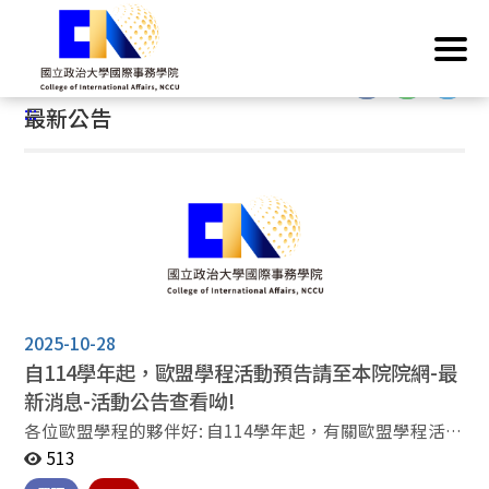
跳
首頁
/
歐盟學分學程
/
最新公告
到
主
:::
要
:::
最新公告
內
容
區
塊
2025-10-28
自114學年起，歐盟學程活動預告請至本院院網-最
新消息-活動公告查看呦!
各位歐盟學程的夥伴好: 自114學年起，有關歐盟學程活動
預告請至本院院網-最新消息-活動公告查看呦! 連
513
結: https://ocia.nccu.edu.tw/PageDoc?fid=2086