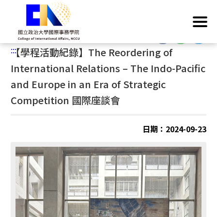
跳
首頁
/
歐盟學分學程
/
最新公告
到
主
:::
要
:::
【學程活動紀錄】
The Reordering of
內
容
International Relations – The Indo-Pacific
區
and Europe in an Era of Strategic
塊
Competition
國際座談會
日期：2024-09-23