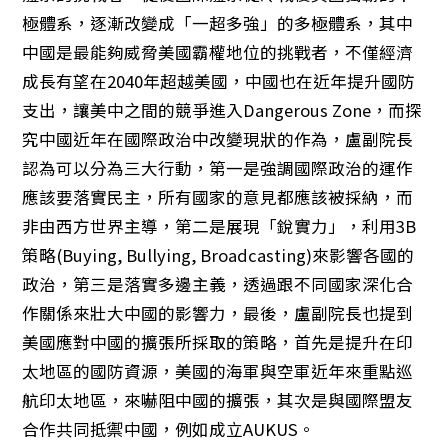
極體系，逐漸改變成「一超多強」的多極體系，其中
中國是最能夠威脅美國霸權地位的挑戰者，不僅經濟
成長有望在2040年超越美國，中國也在近年提升國防
支出，讓美中之間的競爭進入Dangerous Zone，而探
究中國近年在國際政治中改變現狀的作為，盧副院長
認為可以分為三大行動，第一是強調國際政治的運作
應該要落實民主，所有國家的意見都應該被採納，而
非由西方世界主導，第二是展現「銳實力」，利用3B
策略(Buying, Bullying, Broadcasting)來影響各國的
政治，第三是落實多邊主義，透過跟不同國家深化合
作關係來壯大中國的影響力，最後，盧副院長也提到
美國應對中國的擴張所採取的策略，首先是提升在印
太地區的國防資源，美國的海軍與空軍近年來重點巡
航印太地區，來嚇阻中國的擴張，其次是與國際盟友
合作共同抵禦中國，例如成立AUKUS。