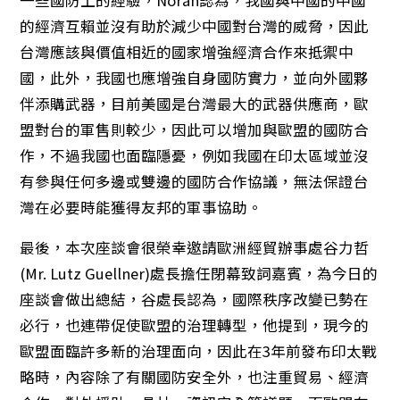
一些國防上的經驗，Norah認為，我國與中國的中國
的經濟互賴並沒有助於減少中國對台灣的威脅，因此
台灣應該與價值相近的國家增強經濟合作來抵禦中
國，此外，我國也應增強自身國防實力，並向外國夥
伴添購武器，目前美國是台灣最大的武器供應商，歐
盟對台的軍售則較少，因此可以增加與歐盟的國防合
作，不過我國也面臨隱憂，例如我國在印太區域並沒
有參與任何多邊或雙邊的國防合作協議，無法保證台
灣在必要時能獲得友邦的軍事協助。
最後，本次座談會很榮幸邀請歐洲經貿辦事處谷力哲
(Mr. Lutz Guellner)處長擔任閉幕致詞嘉賓，為今日的
座談會做出總結，谷處長認為，國際秩序改變已勢在
必行，也連帶促使歐盟的治理轉型，他提到，現今的
歐盟面臨許多新的治理面向，因此在3年前發布印太戰
略時，內容除了有關國防安全外，也注重貿易、經濟