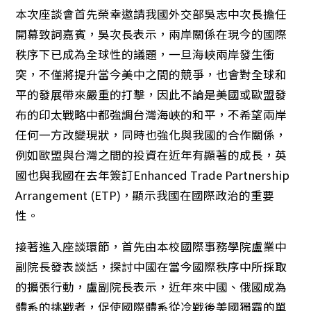
本次座談會首先榮幸邀請我國外交部吳志中次長擔任
開幕致詞嘉賓，吳次長表示，兩岸關係在現今的國際
秩序下已成為全球性的議題，一旦海峽兩岸發生衝
突，不僅將提升當今美中之間的競爭，也會對全球和
平的發展帶來嚴重的打擊，因此不論是美國或歐盟發
布的印太戰略中都強調台灣海峽的和平，不希望兩岸
任何一方改變現狀，同時也強化與我國的合作關係，
例如歐盟與台灣之間的投資在近年有顯著的成長，英
國也與我國在去年簽訂Enhanced Trade Partnership
Arrangement (ETP)，顯示我國在國際政治的重要
性。
接著進入座談環節，首先由本校國際事務學院盧業中
副院長發表談話，探討中國在當今國際秩序中所採取
的擴張行動，盧副院長表示，近年來中國、俄國成為
體系的挑戰者，促使國際體系從冷戰後美國獨霸的單