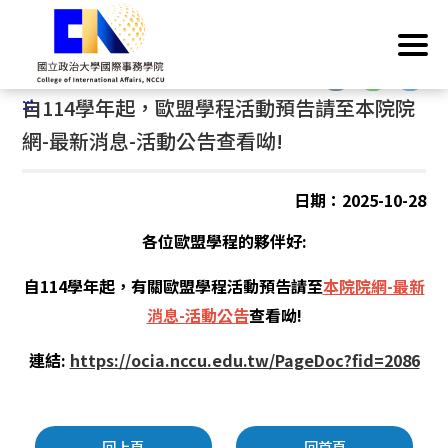
跳
首頁
/
歐盟學分學程
/
最新公告
到
主
:::
要
:::
自114學年起，歐盟學程活動預告請至本院院
內
容
網-最新消息-活動公告查看呦!
區
塊
日期：2025-10-28
各位歐盟學程的夥伴好:
自114學年起，有關歐盟學程活動預告請至
本院院網-最新
消息-活動公告
查看呦!
連結:
https://ocia.nccu.edu.tw/PageDoc?fid=2086
回上頁
回首頁