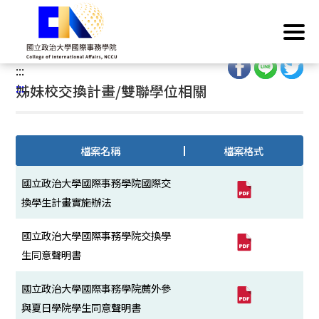
跳
首頁
/
學院業務
/
規章表格
/
學生
/
姊妹校交換計畫/雙聯學位
到
相關
主
要
:::
內
:::
姊妹校交換計畫/雙聯學位相關
容
區
塊
檔案名稱
檔案格式
國立政治大學國際事務學院國際交
換學生計畫實施辦法
國立政治大學國際事務學院交換學
生同意聲明書
國立政治大學國際事務學院薦外參
與夏日學院學生同意聲明書