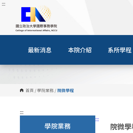
:::
跳
到
主
要
內
容
區
最新消息
本院介紹
系所學程
塊
首頁
/
學院業務
/
院微學程
:::
:::
學院業務
院微學