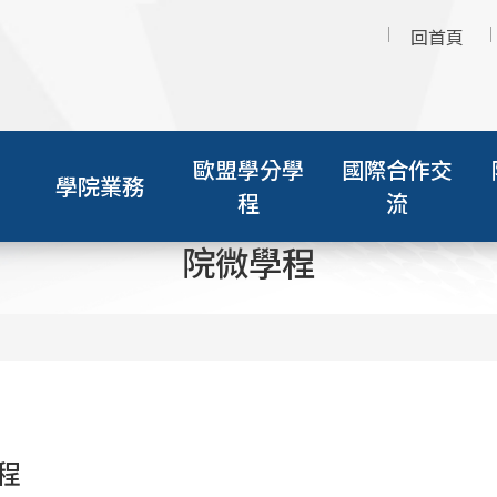
回首頁
歐盟學分學
國際合作交
學院業務
程
流
院微學程
程