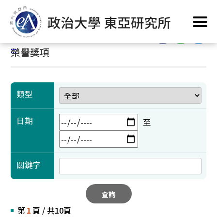
跳
首頁
/
學術成果
/
榮譽獎項
到
主
:::
要
:::
榮譽獎項
內
容
區
塊
類型
日期
至
關鍵字
查詢
第
1
頁 / 共10頁