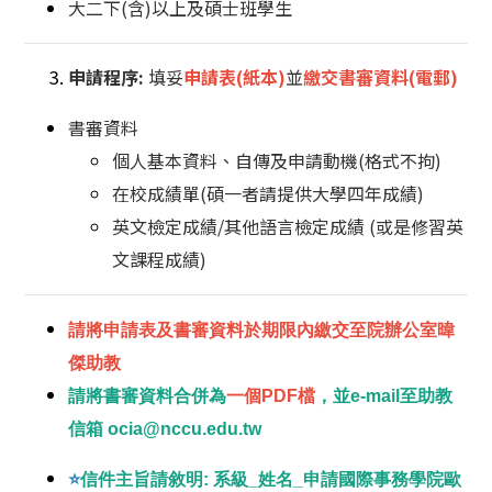
大二下(含)以上及碩士班學生
申請程序:
填妥
申請表(紙本)
並
繳交書審資料(電郵)
書審資料
個人基本資料、自傳及申請動機(格式不拘)
在校成績單(碩一者請提供大學四年成績)
英文檢定成績/其他語言檢定成績 (或是修習英
文課程成績)
請將申請表及書審資料於期限內繳交至院辦公室暐
傑助教
請將書審資料合併為
一個PDF檔
，並e-mail至助教
信箱 ocia@nccu.edu.tw
⭐️
信件主旨請敘明: 系級_姓名_申請國際事務學院歐