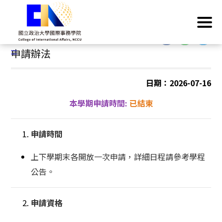
跳
首頁
/
歐盟學分學程
/
申請辦法
到
主
:::
要
:::
申請辦法
內
容
區
日期：2026-07-16
塊
本學期申請時間:
已結束
申請時間
上下學期末各開放一次申請，詳細日程請參考學程
公告。
申請資格