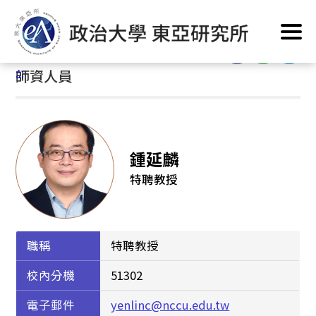
跳
首頁
/
系所簡介
/
系所人員
/
師資人員
到
主
:::
要
:::
師資人員
內
容
區
塊
鍾延麟
特聘教授
職稱
特聘教授
校內分機
51302
電子郵件
yenlinc@nccu.edu.tw