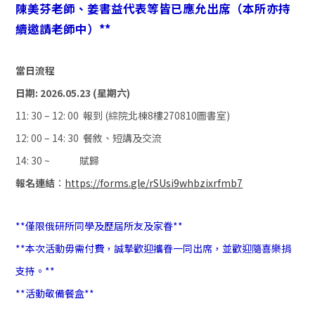
陳美芬老師、姜書益代表等皆已應允出席（本所亦持
續邀請老師中）**
當日流程
日期: 2026.05.23 (星期六)
11: 30
– 12: 00 報到 (綜院北棟8樓270810圖書室)
12: 00
– 14: 30 餐敘、短講及交流
14: 30 ~
賦歸
報名連結
：
https://forms.gle/rSUsi9whbzixrfmb7
**
僅限俄研所同學及歷屆所友及家眷**
**
本次活動毋需付費，誠摯歡迎攜眷一同出席，並歡迎隨喜樂捐
支持。**
**
活動敬備餐盒**