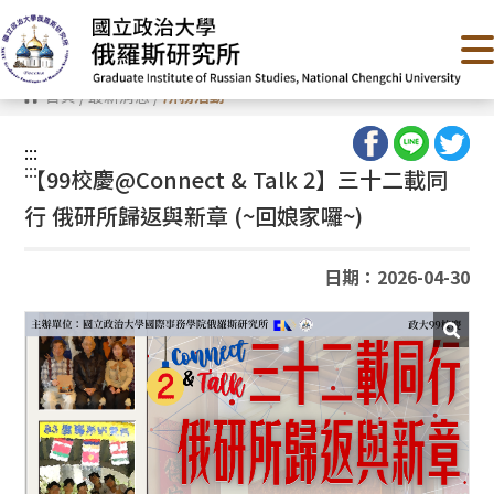
跳
到
主
要
內
首頁
/
最新消息
/
所務活動
容
區
塊
:::
:::
【99校慶@
Connect & Talk 2】
三十二載同
行 俄研所歸返與新章 (~回娘家囉~)
日期：2026-04-30