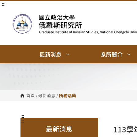
:::
跳
跳
到
到
主
主
要
要
內
內
容
容
區
區
塊
塊
最新消息
系所簡介
首頁
/
最新消息
/
所務活動
:::
:::
最新消息
113