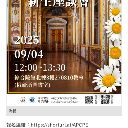
活動
活
活
-
- 
-
海報
報名連結：
https://shorturl.at/APCPE