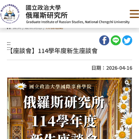
跳
到
主
要
內
首頁
/
最新消息
/
所務活動
容
區
塊
:::
:::
【座談會】114學年度新生座談會
日期：2026-04-16
誠
這
也
誠
活