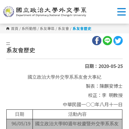
跳
到
主
要
內
容
首頁
/
系所動態
/
系友專區
/
系友會
/
系友會歷史
區
塊
:::
:::
系友會歷史
日期：2020-05-25
國立政治大學外交學系系友會大事紀
製表：陳麒安博士
校正：李
明教授
中華民國一○○年八月十一日
日期
活動內容
96/05/19
80
國立政治大學
週年校慶暨外交學系系友