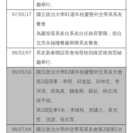
廳舉行。
97/05/17
81
國立政治大學
週年校慶暨外交學系系友
餐會
為慶祝母系多位系友出任政府要職，假台
北市永福樓餐廳舉辦系友餐會。
98/02/07
系友新春聯誼茶會假母校四維堂後側雲岫
廳舉行。
98/05/16
82
國立政治大學
週年校慶暨外交系友大會
2
第
屆理事：李明、邱進益、邱坤玄、李
河清、胡為真、錢俊興、蘇起、林志鴻、
侯平福。
2
5
第
屆監事
名：李鍾桂、程建人、黃允
哲、洪讀、張京育。
98/07/04
2
1
國立政治大學外交學系系友會第
屆第
次