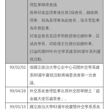
理監事聯席會議
2
推舉邱進益理事連任第
屆會長，錢俊興
理事、胡為真理事為副會長，張京育監事
為常務監事。
邱進益會長並請李明教授擔任總幹事，莊
成炎學長、邱稔壤主任擔任副總幹事。
99
80
討論民國
年外交學系建系
週年系列慶
祝活動。
99/02/02
假國立政治大學公企中心召開外交學系建
80
系
週年慶祝活動籌備委員會第一次會
議。
99/04/28
外交系友會理監事出席外交部舉辦之「趙
金鏞大使百歲茶會」。
99/05/15
83
國立政治大學
週年校慶暨外交學系系友