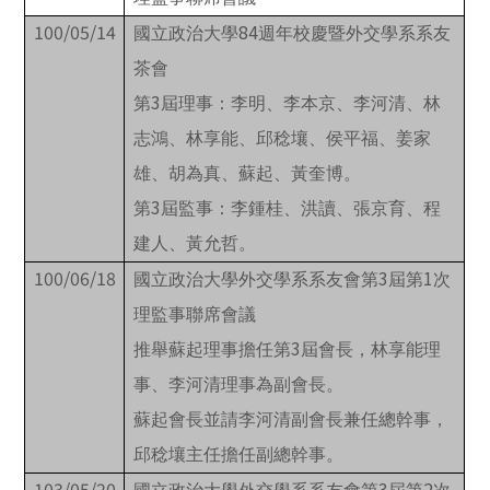
100/05/14
84
國立政治大學
週年校慶暨外交學系系友
茶會
3
第
屆理事：李明、李本京、李河清、林
志鴻、林享能、邱稔壤、侯平福、姜家
雄、胡為真、蘇起、黃奎博。
3
第
屆監事：李鍾桂、洪讀、張京育、程
建人、黃允哲。
100/06/18
3
1
國立政治大學外交學系系友會第
屆第
次
理監事聯席會議
3
推舉蘇起理事擔任第
屆會長，林享能理
事、李河清理事為副會長。
蘇起會長並請李河清副會長兼任總幹事，
邱稔壤主任擔任副總幹事。
103/05/20
3
2