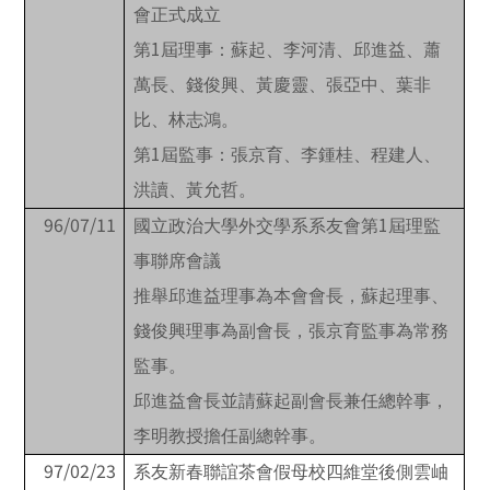
會正式成立
1
第
屆理事：蘇起、李河清、邱進益、蕭
萬長、錢俊興、黃慶靈、張亞中、葉非
比、林志鴻。
1
第
屆監事：張京育、李鍾桂、程建人、
洪讀、黃允哲。
96/07/11
1
國立政治大學外交學系系友會第
屆理監
事聯席會議
推舉邱進益理事為本會會長，蘇起理事、
錢俊興理事為副會長，張京育監事為常務
監事。
邱進益會長並請蘇起副會長兼任總幹事，
李明教授擔任副總幹事。
97/02/23
系友新春聯誼茶會假母校四維堂後側雲岫