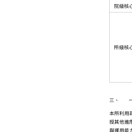
院級核
所級核
三、 一
本所利用
授其他進
與運用能