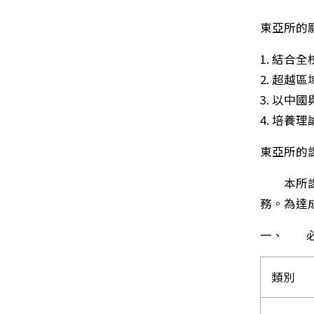
東亞所的
1. 結
2. 超
3. 以
4. 培
東亞所的
本所課程
務。為達
一、 必
類別