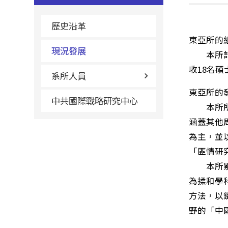
歷史沿革
東亞所的
現況發展
本所計有
收18名
系所人員
東亞所的
中共國際戰略研究中心
本所所名
涵蓋其他
為主，並
「匪情研
本所累積
為揉和學
方法，以
野的「中