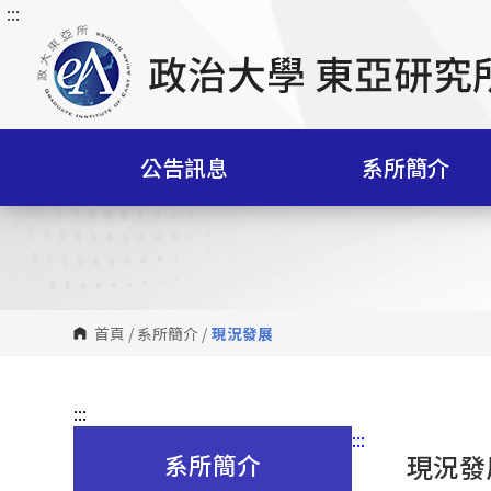
:::
跳
到
主
要
內
容
公告訊息
系所簡介
區
塊
首頁
/
系所簡介
/
現況發展
:::
:::
系所簡介
現況發