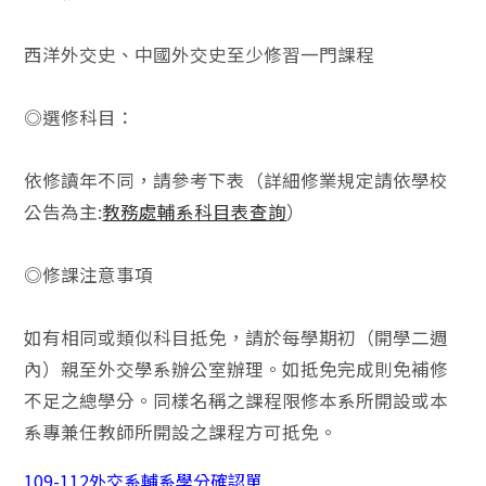
西洋外交史、中國外交史至少修習一門課程
◎選修科目：
依修讀年不同，請參考下表（詳細修業規定請依學校
公告為主:
教務處輔系科目表查詢
）
◎修課注意事項
如有相同或類似科目抵免，請於每學期初（開學二週
內）親至外交學系辦公室辦理。如抵免完成則免補修
不足之總學分。同樣名稱之課程限修本系所開設或本
系專兼任教師所開設之課程方可抵免。
109-112外交系輔系學分確認單