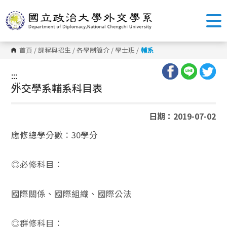
跳
到
主
要
內
容
首頁
/
課程與招生
/
各學制簡介
/
學士班
/
輔系
區
塊
:::
:::
外交學系輔系科目表
日期：2019-07-02
應修總學分數：30學分
◎必修科目：
國際關係、國際組織、國際公法
◎群修科目：