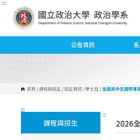
:::
跳
到
主
要
內
容
區
塊
公告資訊
系
首頁
/
課程與招生
/
招生資訊
/
學士班
/
全國高中生國際事
:::
:::
課程與招生
202