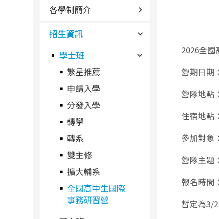
各學制簡介
招生資訊
2026全
學士班
繁星推薦
營期日期：
申請入學
營隊地點
分發入學
住宿地點
轉學
轉系
參加對象
雙主修
營隊主題
擴大輔系
報名時間
全國高中生國際
事務研習營
暫定為3/2