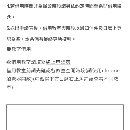
4.若借用時間非為辦公時段請另依約定時間至系辦借用鑰
匙。
5.送出申請表後，借用教室與時段以通知信件及日曆上登
記為準，本系保有最終更動權利。
●教室借用
欲借用教室請填寫
線上申請表
借用教室前請先確認各教室空閒時段(請使用chrome
瀏覽器開啟)(可點選下方日曆右上角箭頭查看不同教
室)