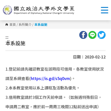
跳
到
主
要
內
容
首頁
/
系所簡介
/
本系設施
區
塊
:::
:::
本系設施
日期：2020-02-12
1.登記前請先確認教室在該時段可借用，各教室使用狀況
請至系網查看(
https://is.gd/s5q0vm
)。
2.本系教室使用以系上課程及活動為優先。
3.借用教室請於3個工作天前申請。（如無遇特殊假日，
申請周二教室，應於前一周周三晚間12點前送出申請）