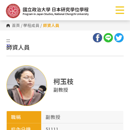
跳
到
主
要
內
首頁
/
學程成員
/
師資人員
容
區
塊
:::
:::
師資人員
柯玉枝
副教授
職稱
副教授
校內分機
51111